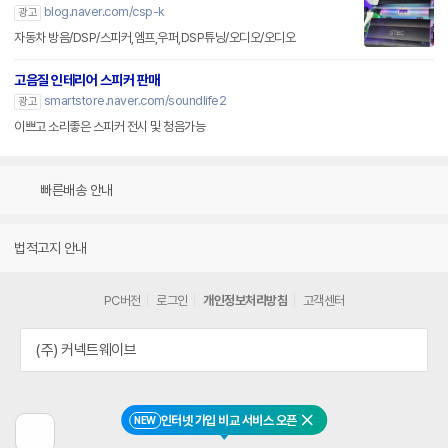
blog.naver.com/csp-k
광고
자동차 방음/DSP/스피커,엠프,우퍼,DSP튜닝/오디오/오디오
고음질 인테리어 스피커 판매
smartstore.naver.com/soundlife2
광고
이쁘고 소리좋은 스피커 전시 및 청음가능
빠른배송 안내
법적고지 안내
PC버전
로그인
개인정보처리방침
고객센터
(주) 커넥트웨이브
인터넷 가입 비교 서비스 오픈
NEW
닫기
이