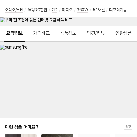
오디오/HIFI
/
AC/DC전원
/
CD
/
라디오
/
360W
/
5.1채널
/
디코더기능
메뉴 네비게이션
요약정보
가격비교
상품정보
의견/리뷰
연관상품
이런 상품 어때요?
광고