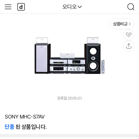
본문 바로가기
다
다나와
오디오
사
검
나
이
색
와
드
메
메
상품비교
인
뉴
관
심
공
유
등록월 2005.01.
SONY MHC-S7AV
단종
된 상품입니다.