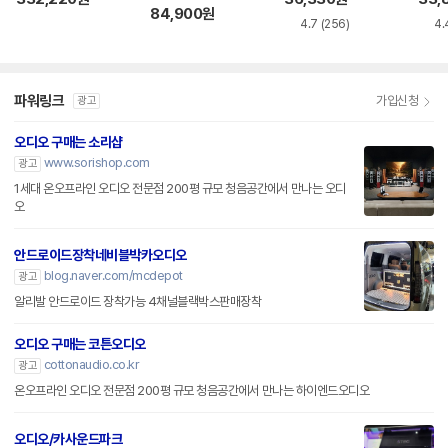
84,900
원
4.7
(256)
4.
파워링크
가입신청
광고
오디오 구매는 소리샵
www.sorishop.com
광고
1세대 온오프라인 오디오 전문점 200평 규모 청음공간에서 만나는 오디
오
안드로이드장착네비블박카오디오
blog.naver.com/mcdepot
광고
알리발 안드로이드 장착가능 4채널블랙박스판매장착
오디오 구매는 코튼오디오
cottonaudio.co.kr
광고
온오프라인 오디오 전문점 200평 규모 청음공간에서 만나는 하이엔드오디오
오디오/카사운드파크