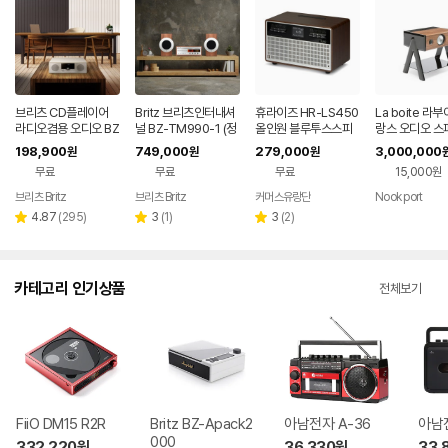
브리츠 CD플레이어
Britz 브리츠인터내셔
휴라이즈 HR-LS450
La boite 라
라디오겸용 오디오 BZ
널 BZ-TM990-1 (정
올인원 블루투스스피
랑스 오디오 스
-T8500 Plus
품)
커
UBE 2.1/WO
198,900
749,000
279,000
3,000,000
원
원
원
무료
무료
무료
15,000원
브리츠 Britz
브리츠 Britz
커머스유랑단
Nook port
리
리
리
4.87
(
295
)
3
(
1
)
3
(
2
)
별
별
별
뷰
뷰
뷰
점
점
점
수
수
수
카테고리 인기상품
전체보기
FiiO DM15 R2R
Britz BZ-Apack2
아남전자 A-36
아남전
000
332,220
원
36,330
원
33,