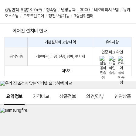
냉방면적
:
6평(18.7㎡)
/
정속형
/
냉방능력:
~3000
/
네오헤파시스템
/
뉴카
오스스윙
/
오토크린도어
/
정전보상기능
/
3중탈취필터
에어컨 설치비 안내
기본설치비 포함 내역
유의사항
에
에
어
인증 마크 확인
컨
어
공식인증
기본배관, 타공, 진공, 냉매, 부자재
설
컨
치
구
비
매
더보기
시
발
생
되
메뉴 네비게이션
는
요약정보
가격비교
상품정보
의견/리뷰
연관상품
설
치
비
에
대
한
안