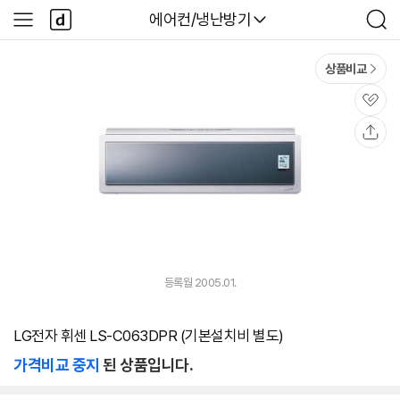
본문 바로가기
다
다나와
에어컨/냉난방기
사
검
나
이
색
와
드
메
메
상품비교
인
뉴
관
심
공
유
등록월 2005.01.
LG전자 휘센 LS-C063DPR (기본설치비 별도)
가격비교 중지
된 상품입니다.