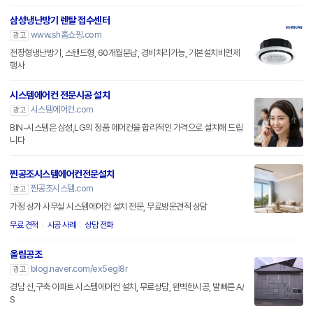
삼성냉난방기 렌탈 접수센터
www.sh홈쇼핑.com
광고
천장형냉난방기, 스탠드형, 60개월분납, 경비처리가능, 기본설치비면제
행사
시스템에어컨 전문시공 설치
시스템에어컨.com
광고
BIN-시스템은 삼성,LG의 정품 에어컨을 합리적인 가격으로 설치해 드립
니다
찐공조시스템에어컨전문설치
찐공조시스템.com
광고
가정 상가 사무실 시스템에어컨 설치 전문, 무료방문견적 상담
무료 견적
시공 사례
상담 전화
올림공조
blog.naver.com/ex5egl8r
광고
경남 신,구축 아파트 시스템에어컨 설치, 무료상담, 완벽한시공, 발빠른 A/
S