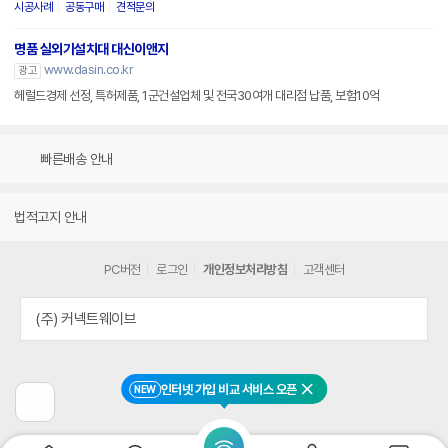
시공사례
공동구매
견적문의
명품 실외기설치대 대신이앤지
www.dasin.co.kr
광고
헤럴드경제 선정, 특허제품, 1군건설업체 및 전국30여개 대리점 납품, 보험10억
빠른배송 안내
법적고지 안내
PC버전
로그인
개인정보처리방침
고객센터
(주) 커넥트웨이브
인터넷 가입 비교 서비스 오픈
NEW
닫기
이
전
페