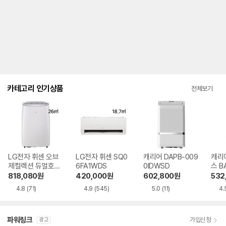
내
를
나
타
내
는
표
입
니
다.
카테고리 인기상품
전체보기
LG전자 휘센 오브
LG전자 휘센 SQ0
캐리어 DAPB-009
캐리
제컬렉션 듀얼호스
6FA1WDS
0IDWSD
스 B
PQ08FDWBS
WS
818,080
원
420,000
원
602,800
원
532
4.8
(71)
4.9
(545)
5.0
(11)
4.
파워링크
가입신청
광고