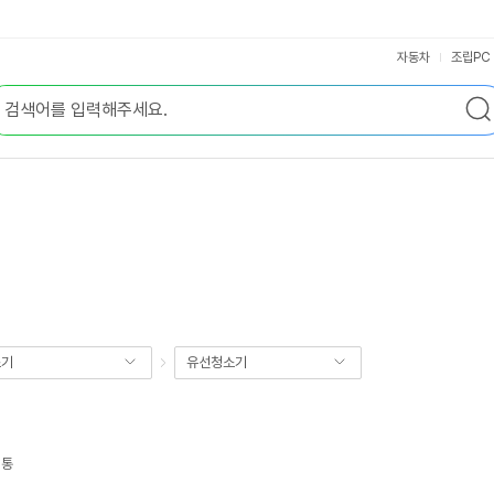
자동차
조립PC
소기
유선청소기
지통