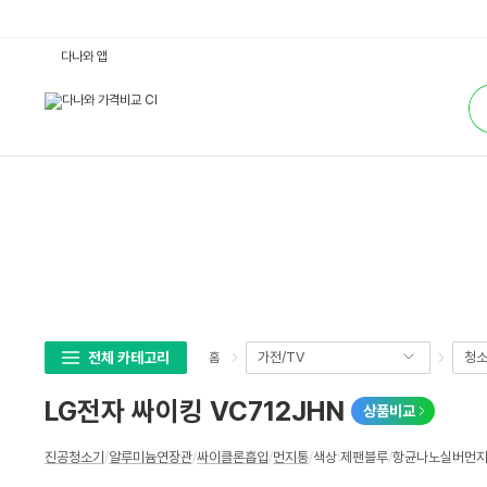
L
다나와 앱
G
전
통
자
합
싸
검
이
색
킹
V
C
7
1
2
J
H
N
:
다
나
와
가
격
전체 카테고리
가전/TV
청
홈
비
교
LG전자 싸이킹 VC712JHN
상품비교
상
진공청소기
/
알루미늄연장관
/
싸이클론흡입
/
먼지통
/
색상
:
제팬블루
/
항균나노실버먼
세
스