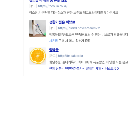
청소장비 제조 및 유통 전문
광고
https://tech-m.co.kr/
청소장비 구매할 때는 청소차 전문 브랜드 테크모빌리티를 찾아주세요
생활가전은 비브르
광고
https://brand.naver.com/vivre
행복/생활/풍요로움 만족을 드릴 수 있는 비브르가 되겠습니다
사은품
구매 시 미니 청소기 증정
임박몰
광고
http://imbak.co.kr
핫딜추천, 끝내기특가, 최대 98% 폭풍할인, 다양한 식품,음료
전체 상품
만원이하특가
끝내기 세일
베스트 50