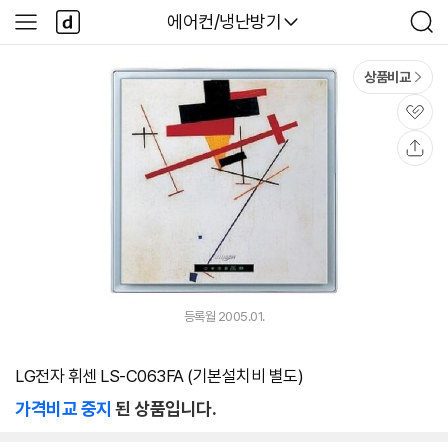
본문 바로가기
다
다나와
에어컨/냉난방기
사
검
나
이
색
와
드
메
메
상품비교
인
뉴
관
심
공
유
등록월 2005.01.
LG전자 휘센 LS-C063FA (기본설치비 별도)
가격비교 중지
된 상품입니다.