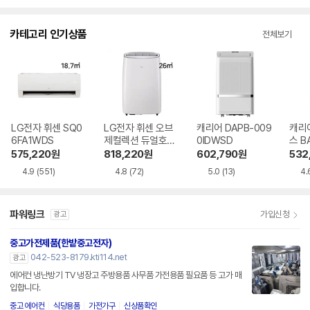
점
점
점
수
수
수
카테고리 인기상품
전체보기
LG전자 휘센 SQ0
LG전자 휘센 오브
캐리어 DAPB-009
캐리
6FA1WDS
제컬렉션 듀얼호스
0IDWSD
스 B
PQ08FDWBS
WS
575,220
원
818,220
원
602,790
원
532
4.9
(551)
4.8
(72)
5.0
(13)
4.
파워링크
가입신청
광고
중고가전제품(한밭중고전자)
042-523-8179.kti114.net
광고
에어컨 냉난방기 TV 냉장고 주방용품 사무품 가전용품 필요품 등 고가 매
입합니다.
중고 에어컨
식당용품
가전가구
신상품확인