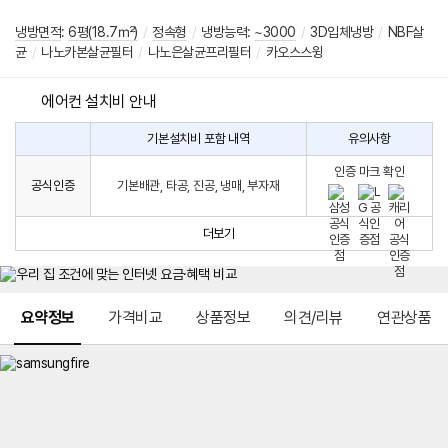
냉방면적
:
6평(18.7㎡)
/
정속형
/
냉방능력:
~3000
/
3D입체냉방
/
NBF살
균
/
나노카본살균필터
/
나노은살균프리필터
/
카오스스윙
에어컨 설치비 안내
기본설치비 포함 내역
유의사항
에
에
어
인증 마크 확인
컨
어
공식인증
기본배관, 타공, 진공, 냉매, 부자재
설
컨
치
구
비
매
더보기
시
발
생
되
메뉴 네비게이션
는
요약정보
가격비교
상품정보
의견/리뷰
연관상품
설
치
비
에
대
한
안