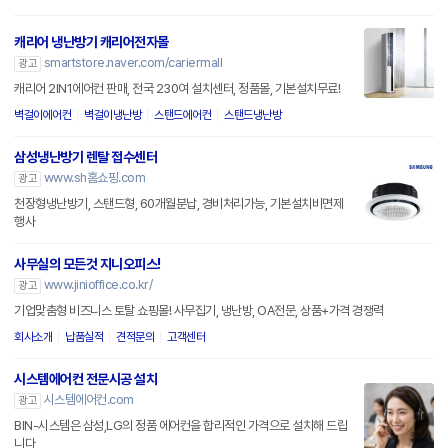
캐리어 냉난방기 캐리어전자몰
smartstore.naver.com/cariermall
광고
캐리어 2IN1에어컨 판매, 전국 230여 설치센터, 정품몰, 기본설치무료!
벽걸이에어컨
벽걸이냉난방
스탠드에어컨
스탠드냉난방
삼성냉난방기 렌탈 접수센터
www.sh홈쇼핑.com
광고
천장형냉난방기, 스탠드형, 60개월분납, 경비처리가능, 기본설치비면제
행사
사무실의 모든것 지니오피스!
www.jinioffice.co.kr/
광고
기업맞춤형 비즈니스 토탈 쇼핑몰! 사무집기, 냉난방, OA전문, 상품+가격 경쟁력
회사소개
납품실적
견적문의
고객센터
시스템에어컨 전문시공 설치
시스템에어컨.com
광고
BIN-시스템은 삼성,LG의 정품 에어컨을 합리적인 가격으로 설치해 드립
니다