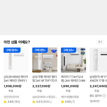
내
를
나
타
내
는
표
입
니
다.
이런 상품 어때요?
광고
구매 320+
구매 3천+
구매 20+
[2026 NEW] 캐리어
삼성 무풍 에어컨 멀티
캐리어 77.3㎡(24
삼성전자 AF17
2in1 에어컨 인버터 1
형 2in1 AF70F17D11
평) 2in1 에어컨 OAM
4WZR 17평 
등급 멀티형 wifi 17평
BRS 일반배관 전국,
B-0852NDWMD전
기본설치 포함 
1,908,000
2,327,000
1,890,000
2,247,400
원
원
원
+6평 투인원 전국 설
기본설치비포함
국기본설치 실외기포
에어컨
무료
무료
무료
무료
치비포함
함
별도 설치비
선인전자프라자
삼성공식파트너 평강프라자
캐리어정품인증점
1등에어컨
리
리
리
4.86
(
182
)
4.93
(
999+
)
4.86
(
7
)
별
별
별
뷰
뷰
뷰