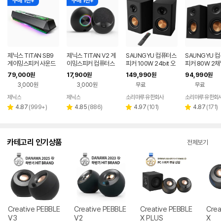
구매 1천+
구매 1천+
제닉스 TITAN SB9
제닉스 TITAN V2 게
SAUNGYU 컴퓨터스
SAUNGYU 
게이밍스피커 사운드
이밍스피커 컴퓨터스
피커 100W 24bit 오
피커 80W 2채
바 컴퓨터스피커
피커
디오 2채널 PC 유선
B DAC 옵티컬
79,000
17,900
149,990
94,990
원
원
원
원
블루투스 연결
결 블루투스 스
3,000원
3,000원
무료
무료
제닉스
제닉스
소리마루 유한회사
소리마루 유한회
네이버
네이버
페이
페이
리
리
리
리
4.87
(
999+
)
4.85
(
886
)
4.97
(
101
)
4.87
(
171
)
별
별
별
별
뷰
뷰
뷰
뷰
점
점
점
점
수
수
수
수
카테고리 인기상품
전체보기
Creative PEBBLE
Creative PEBBLE
Creative PEBBLE
Crea
V3
V2
X PLUS
X