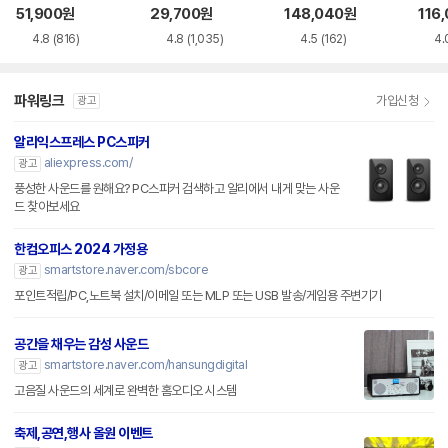
51,900
원
29,700
원
148,040
원
116
4.8
(816)
4.8
(1,035)
4.5
(162)
4.
파워링크
가입신청
광고
알리익스프레스 PC스피커
aliexpress.com/
광고
풍성한 사운드를 원해요? PC스피커 검색하고 알리에서 내게 맞는 사운
드 찾아보세요
한컴오피스 2024 가정용
smartstore.naver.com/sbcore
광고
포인트적립/PC,노트북 설치/이메일 또는 MLP 또는 USB 발송/게임용 주변기기
공간을 채우는 감성 사운드
smartstore.naver.com/hansungdigital
광고
고음질 사운드의 세계로 완벽한 홈오디오 시스템
축제,공연,행사 올원 이벤트