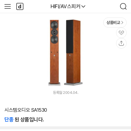
본문 바로가기
다
다나와
HIFI/AV스피커
사
검
나
이
색
와
드
메
메
상품비교
인
뉴
관
심
공
유
등록월 2004.04.
시스템오디오 SA1530
단종
된 상품입니다.