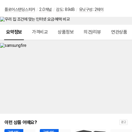
플로어스탠딩스피커
/
2.0채널
/
감도
: 89dB
/
유닛구성
:
2웨이
메뉴 네비게이션
요약정보
가격비교
상품정보
의견/리뷰
연관상품
이런 상품 어때요?
광고