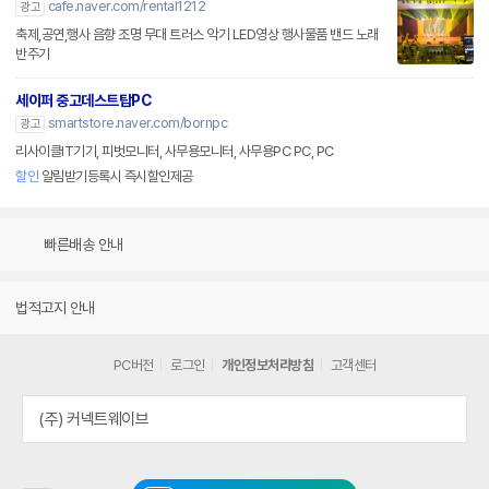
cafe.naver.com/rental1212
광고
축제,공연,행사 음향 조명 무대 트러스 악기 LED영상 행사물품 밴드 노래
반주기
세이퍼 중고데스트탑PC
smartstore.naver.com/bornpc
광고
리사이클IT기기, 피벗모니터, 사무용모니터, 사무용PC PC, PC
할인
알림받기등록시 즉시할인제공
빠른배송 안내
법적고지 안내
PC버전
로그인
개인정보처리방침
고객센터
(주) 커넥트웨이브