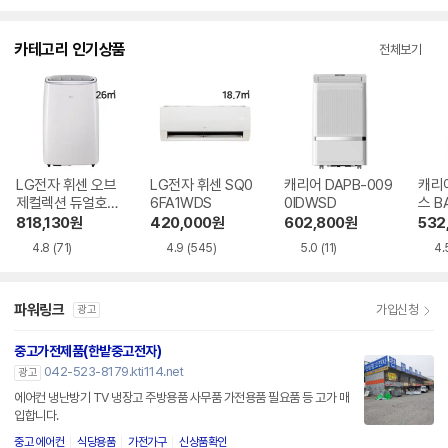
점
점
점
수
수
수
카테고리 인기상품
전체보기
LG전자 휘센 오브
LG전자 휘센 SQ0
캐리어 DAPB-009
캐리
제컬렉션 듀얼호스
6FA1WDS
0IDWSD
스 B
PQ08FDWBS
WS
818,130
원
420,000
원
602,800
원
532
4.8
(71)
4.9
(545)
5.0
(11)
4.
파워링크
가입신청
광고
중고가전제품(한밭중고전자)
042-523-8179.kti114.net
광고
에어컨 냉난방기 TV 냉장고 주방용품 사무품 가전용품 필요품 등 고가 매
입합니다.
중고 에어컨
식당용품
가전가구
신상품확인