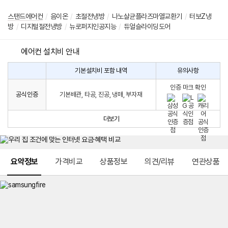
스탠드에어컨
/
음이온
/
초절전냉방
/
나노살균플라즈마열교환기
/
터보Z냉
방
/
디지털절전냉방
/
뉴로퍼지인공지능
/
듀얼슬라이딩도어
에어컨 설치비 안내
기본설치비 포함 내역
유의사항
에
에
어
인증 마크 확인
컨
어
공식인증
기본배관, 타공, 진공, 냉매, 부자재
설
컨
치
구
비
매
더보기
시
발
생
되
메뉴 네비게이션
는
요약정보
가격비교
상품정보
의견/리뷰
연관상품
설
치
비
에
대
한
안