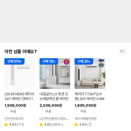
내
를
나
타
내
는
표
입
니
다.
이런 상품 어때요?
광고
구매 310+
구매 1천+
구매 20+
[2026 NEW] 캐리어
내일설치 LG 휘센 오
캐리어 77.3㎡(24
2in1 에어컨 인버터 1
브제컬렉션 쿨 에어컨
평) 2in1 에어컨 OAM
등급 멀티형 wifi 17평
2in1 FQ17FC1EC2
B-0852NDWMD전
1,908,000
2,006,000
1,890,000
원
원
원
+6평 투인원 전국 설
기본설치포함
국기본설치 실외기포
무료
무료
무료
치비포함
함
선인전자프라자
LG전자인증점 다원씨앤씨
캐리어정품인증점
리
리
리
4.85
(
171
)
4.85
(
999+
)
4.86
(
7
)
별
별
별
뷰
뷰
뷰