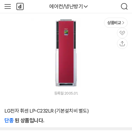
본문 바로가기
다
다나와
에어컨/냉난방기
사
검
나
이
색
와
드
메
메
상품비교
인
뉴
관
심
공
유
등록월 2005.01.
LG전자 휘센 LP-C232LR (기본설치비 별도)
단종
된 상품입니다.