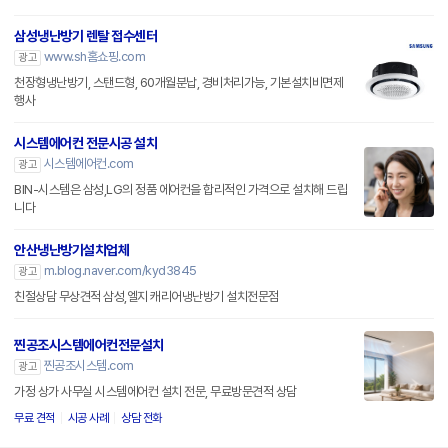
삼성냉난방기 렌탈 접수센터
www.sh홈쇼핑.com
광고
천장형냉난방기, 스탠드형, 60개월분납, 경비처리가능, 기본설치비면제
행사
시스템에어컨 전문시공 설치
시스템에어컨.com
광고
BIN-시스템은 삼성,LG의 정품 에어컨을 합리적인 가격으로 설치해 드립
니다
안산냉난방기설치업체
m.blog.naver.com/kyd3845
광고
친절상담 무상견적 삼성,엘지 캐리어냉난방기 설치전문점
찐공조시스템에어컨전문설치
찐공조시스템.com
광고
가정 상가 사무실 시스템에어컨 설치 전문, 무료방문견적 상담
무료 견적
시공 사례
상담 전화