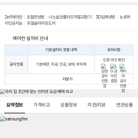
2in1에어컨
/
초절전냉방
/
나노살균플라즈마열교환기
/
3D입체냉방
/
뉴로퍼
지인공지능
/
듀얼슬라이딩도어
에어컨 설치비 안내
기본설치비 포함 내역
유의사항
에
에
어
인증 마크 확인
컨
어
공식인증
기본배관, 타공, 진공, 냉매, 부자재
설
컨
치
구
비
매
더보기
시
발
생
되
메뉴 네비게이션
는
요약정보
가격비교
상품정보
의견/리뷰
연관상품
설
치
비
에
대
한