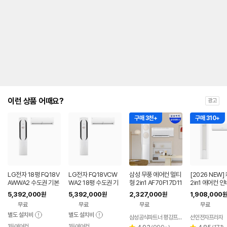
안
내
를
나
타
내
는
표
입
니
다.
이런 상품 어때요?
광고
구매 3천+
구매 310+
LG전자 18평 FQ18V
LG전자 FQ18VCW
삼성 무풍 에어컨 멀티
[2026 NEW]
AWWA2 수도권 기본
WA2 18평 수도권 기
형 2in1 AF70F17D11
2in1 에어컨 인
설치 포함 투인원 에어
본설치 포함 투인원 에
BRS 일반배관 전국,
등급 멀티형 wif
5,392,000
5,392,000
2,327,000
1,908,000
원
원
원
원
컨
어컨
기본설치비포함
+6평 투인원 전
무료
무료
무료
무료
치비포함
별도 설치비
별도 설치비
삼성공식파트너 평강프라자
선인전자프라자
1등에어컨
1등에어컨