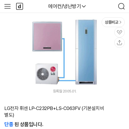
본문 바로가기
다
다나와
에어컨/냉난방기
사
검
나
이
색
와
드
메
메
상품비교
인
뉴
관
심
공
유
등록월 2005.01.
LG전자 휘센 LP-C232PB+LS-C063FV (기본설치비
별도)
단종
된 상품입니다.