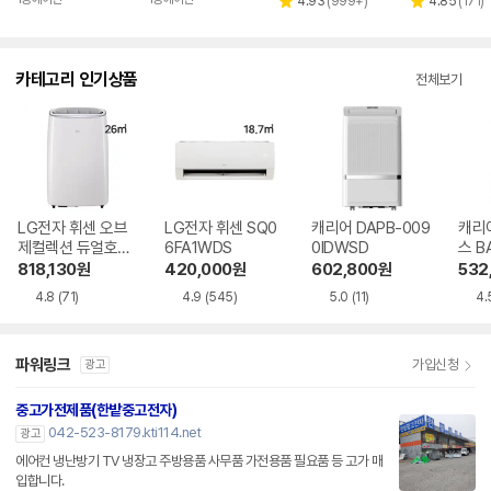
리
리
4.93
(
999+
)
4.85
(
171
)
별
별
뷰
뷰
점
점
수
수
카테고리 인기상품
전체보기
LG전자 휘센 오브
LG전자 휘센 SQ0
캐리어 DAPB-009
캐리
제컬렉션 듀얼호스
6FA1WDS
0IDWSD
스 B
PQ08FDWBS
WS
818,130
원
420,000
원
602,800
원
532
4.8
(71)
4.9
(545)
5.0
(11)
4.
파워링크
가입신청
광고
중고가전제품(한밭중고전자)
042-523-8179.kti114.net
광고
에어컨 냉난방기 TV 냉장고 주방용품 사무품 가전용품 필요품 등 고가 매
입합니다.