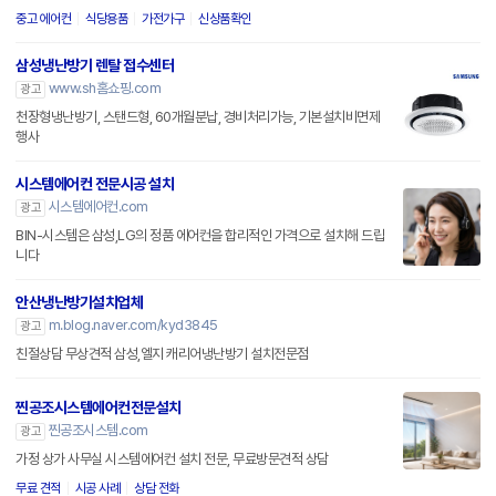
중고 에어컨
식당용품
가전가구
신상품확인
삼성냉난방기 렌탈 접수센터
www.sh홈쇼핑.com
광고
천장형냉난방기, 스탠드형, 60개월분납, 경비처리가능, 기본설치비면제
행사
시스템에어컨 전문시공 설치
시스템에어컨.com
광고
BIN-시스템은 삼성,LG의 정품 에어컨을 합리적인 가격으로 설치해 드립
니다
안산냉난방기설치업체
m.blog.naver.com/kyd3845
광고
친절상담 무상견적 삼성,엘지 캐리어냉난방기 설치전문점
찐공조시스템에어컨전문설치
찐공조시스템.com
광고
가정 상가 사무실 시스템에어컨 설치 전문, 무료방문견적 상담
무료 견적
시공 사례
상담 전화