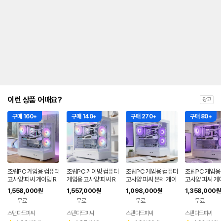
이런 상품 어때요?
광고
구매 160+
구매 140+
구매 270+
구매 80+
조립PC 게임용 컴퓨터
조립PC 게이밍 컴퓨터
조립PC 게임용 컴퓨터
조립PC 게임용
고사양 피씨 게이밍 R
게임용 고사양 피씨 R
고사양 피씨 본체 게이
고사양 피씨 게
TX5060TI 데스크탑
TX5060 아이온2 견
밍 아이온2 견적 조립
스크탑 견적 조
1,558,000
1,557,000
1,098,000
1,358,000
원
원
원
원
견적 조립컴 본체 04
적 조립컴 본체 00
컴 본체 02
체 03
무료
무료
무료
무료
스탠다드피씨
스탠다드피씨
스탠다드피씨
스탠다드피씨