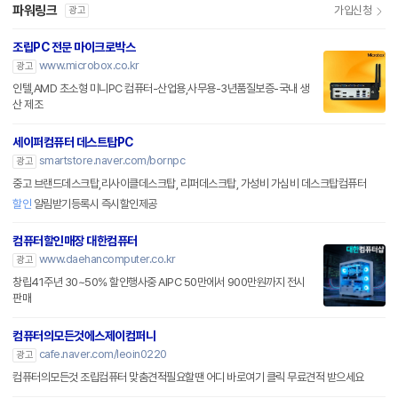
파워링크
가입신청
광고
조립PC 전문 마이크로박스
www.microbox.co.kr
광고
인텔,AMD 초소형 미니PC 컴퓨터-산업용,사무용-3년품질보증-국내 생
산 제조
세이퍼컴퓨터 데스트탑PC
smartstore.naver.com/bornpc
광고
중고 브랜드데스크탑,리사이클데스크탑, 리퍼데스크탑, 가성비 가심비 데스크탑컴퓨터
할인
알림받기등록시 즉시할인제공
컴퓨터할인매장 대한컴퓨터
www.daehancomputer.co.kr
광고
창립41주년 30~50% 할인행사중 AIPC 50만에서 900만원까지 전시
판매
컴퓨터의모든것에스제이컴퍼니
cafe.naver.com/leoin0220
광고
컴퓨터의모든것 조립컴퓨터 맞춤견적필요할땐 어디 바로여기 클릭 무료견적 받으세요