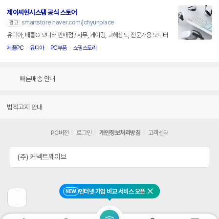
제이씨현시스템 공식 스토어
smartstore.naver.com/jchyunplace
광고
유디아, 배틀G 모니터 판매점 / 사무, 게이밍, 고해상도, 전문가용 모니터
제플PC
유디아
PC부품
쇼핑스토리
빠른배송 안내
법적고지 안내
PC버전
로그인
개인정보처리방침
고객센터
(주) 커넥트웨이브
인터넷 가입 비교 서비스 오픈
NEW
닫기
이
전
페