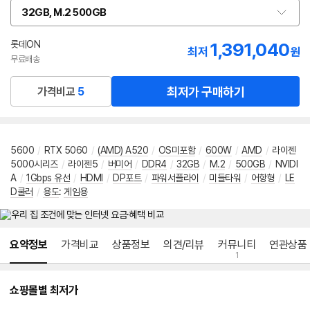
32GB, M.2 500GB
옵
션
선
롯데ON
1,391,040
최저
원
택
무료배송
최저가 구매하기
가격비교
5
5600
/
RTX 5060
/
(AMD) A520
/
OS미포함
/
600W
/
AMD
/
라이젠
5000시리즈
/
라이젠5
/
버미어
/
DDR4
/
32GB
/
M.2
/
500GB
/
NVIDI
A
/
1Gbps 유선
/
HDMI
/
DP포트
/
파워서플라이
/
미들타워
/
어항형
/
LE
D쿨러
/
용도
:
게임용
메뉴 네비게이션
요약정보
가격비교
상품정보
의견/리뷰
커뮤니티
연관상품
1
쇼핑몰별 최저가