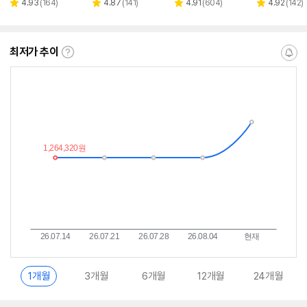
리
리
리
리
4.93
(
164
)
4.87
(
141
)
4.91
(
604
)
4.92
(
142
)
별
별
별
별
뷰
뷰
뷰
뷰
점
점
점
점
수
수
수
수
최저가 추이
최
알
저
림
가
받
추
는
이
중
란?
1개월
3개월
6개월
12개월
24개월