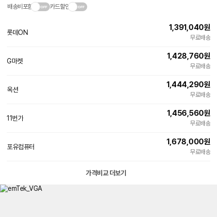
배송비포함
카드할인
1,391,040
원
롯데ON
무료배송
1,428,760
원
인
G마켓
무료배송
증
1,444,290
원
인
옥션
무료배송
증
1,456,560
원
11번가
무료배송
1,678,000
원
포유컴퓨터
네
무료배송
이
버
페
가격비교 더보기
이