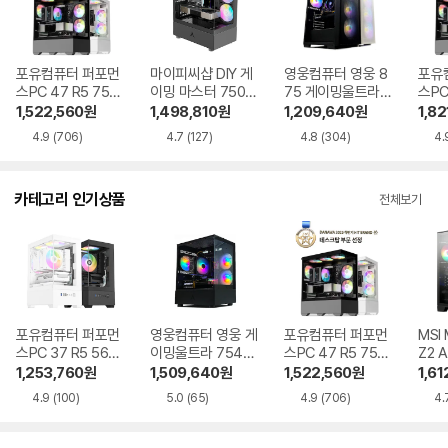
포유컴퓨터 퍼포먼
마이피씨샵 DIY 게
영웅컴퓨터 영웅 8
포유
스PC 47 R5 7500
이밍 마스터 7500
75 게이밍울트라5
스PC
F RTX5060Ti 16
F RTX5060 16G
60X R5 5600 RT
F RT
1,522,560
원
1,498,810
원
1,209,640
원
1,82
GB, M.2 500GB
B, M.2 500GB
X5060 16GB, M.2
GB, 
4.9
(706)
4.7
(127)
4.8
(304)
4.
256GB
카테고리 인기상품
전체보기
포유컴퓨터 퍼포먼
영웅컴퓨터 영웅 게
포유컴퓨터 퍼포먼
MSI
스PC 37 R5 5600
이밍울트라 7546
스PC 47 R5 7500
Z2 
RTX5060
GT R5 7500F RT
F RTX5060Ti
R5-
1,253,760
원
1,509,640
원
1,522,560
원
1,61
X5060Ti
060
4.9
(100)
5.0
(65)
4.9
(706)
4.