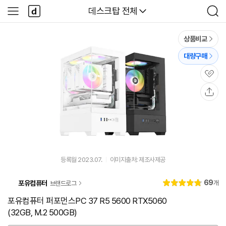
본문 바로가기
다
다나와
데스크탑 전체
사
검
나
이
색
와
드
메
메
상품비교
인
뉴
대량구매
관
심
공
유
등록월 2023.07.
이미지출처: 제조사제공
리
69
포유컴퓨터
개
브랜드로그
별
4.
뷰
점
9
포유컴퓨터 퍼포먼스PC 37 R5 5600 RTX5060
(32GB, M.2 500GB)