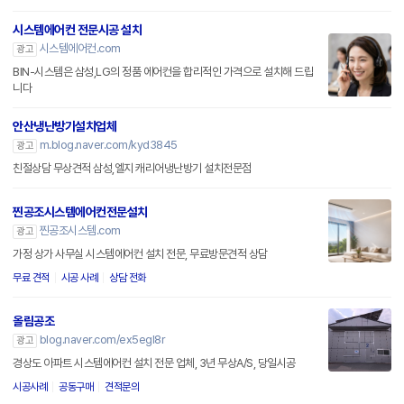
시스템에어컨 전문시공 설치
시스템에어컨.com
광고
BIN-시스템은 삼성,LG의 정품 에어컨을 합리적인 가격으로 설치해 드립
니다
안산냉난방기설치업체
m.blog.naver.com/kyd3845
광고
친절상담 무상견적 삼성,엘지 캐리어냉난방기 설치전문점
찐공조시스템에어컨전문설치
찐공조시스템.com
광고
가정 상가 사무실 시스템에어컨 설치 전문, 무료방문견적 상담
무료 견적
시공 사례
상담 전화
올림공조
blog.naver.com/ex5egl8r
광고
경상도 아파트 시스템에어컨 설치 전문 업체, 3년 무상A/S, 당일시공
시공사례
공동구매
견적문의