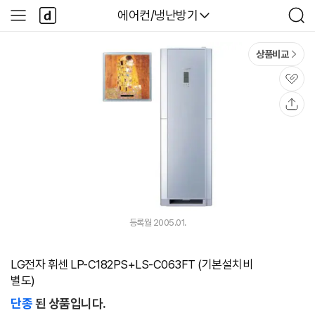
본문 바로가기
다
다나와
에어컨/냉난방기
사
검
나
이
색
와
드
메
메
상품비교
인
뉴
관
심
공
유
등록월 2005.01.
LG전자 휘센 LP-C182PS+LS-C063FT (기본설치비
별도)
단종
된 상품입니다.