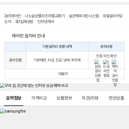
2in1에어컨
/
나노살균플라즈마열교환기
/
살균헤파크린시스템
/
듀얼슬라이딩
도어
/
3D입체냉방
/
인터넷제어
에어컨 설치비 안내
기본설치비 포함 내역
유의사항
에
에
어
인증 마크 확인
컨
어
공식인증
기본배관, 타공, 진공, 냉매, 부자재
설
컨
치
구
비
매
더보기
시
발
생
되
메뉴 네비게이션
는
요약정보
가격비교
상품정보
의견/리뷰
연관상품
설
치
비
에
대
한