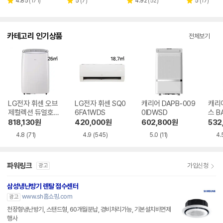
리
리
리
리
4.85
(
171
)
5
(
7
)
4.92
(
52
)
5
(
17
)
별
별
별
별
뷰
뷰
뷰
뷰
점
점
점
점
수
수
수
수
카테고리 인기상품
전체보기
LG전자 휘센 오브
LG전자 휘센 SQ0
캐리어 DAPB-009
캐리
제컬렉션 듀얼호스
6FA1WDS
0IDWSD
스 B
PQ08FDWBS
WS
818,130
원
420,000
원
602,800
원
532
4.8
(71)
4.9
(545)
5.0
(11)
4.
파워링크
가입신청
광고
삼성냉난방기 렌탈 접수센터
www.sh홈쇼핑.com
광고
천장형냉난방기, 스탠드형, 60개월분납, 경비처리가능, 기본설치비면제
행사