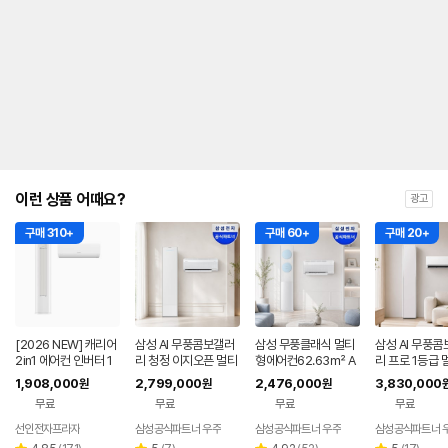
안
내
를
나
타
내
는
표
입
니
다.
이런 상품 어때요?
광고
구매 310+
구매 60+
구매 20+
[2026 NEW] 캐리어
삼성 AI 무풍콤보갤러
삼성 무풍클래식 멀티
삼성 AI 무풍콤
2in1 에어컨 인버터 1
리 청정 이지오픈 멀티
형에어컨62.63㎡ A
리 프로 1등급 
등급 멀티형 wifi 17평
형 에어컨 AF80F17D
F70F19D11LRS 프
에어컨 AF90H
1,908,000
2,799,000
2,476,000
3,830,000
원
원
원
+6평 투인원 전국 설
22WRS 기본설치포
리미엄블루 기본설치
8ERS 기본설
무료
무료
무료
무료
치비포함
함
비포함
선인전자프라자
삼성공식파트너 우주
삼성공식파트너 우주
삼성공식파트너 