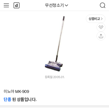
본문 바로가기
다
다나와
무선청소기
사
검
나
이
색
와
드
메
메
상품비교
인
뉴
관
심
공
유
등록월 2005.01.
미노야 MK-909
단종
된 상품입니다.