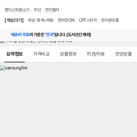
핸디스틱청소기
/
무선
/
먼지필터
/
[색상/크기]
색상
:
회색+파랑
/
편리한ON
/
OFF스위치
/
먼지분리통
배송비 무료
의 기준은
'전국'
입니다. (도서산간 제외)
메뉴 네비게이션
요약정보
가격비교
상품정보
의견/리뷰
연관상품