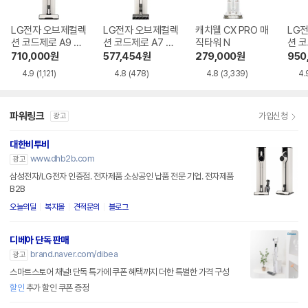
LG전자 오브제컬렉
LG전자 오브제컬렉
캐치웰 CX PRO 매
LG
션 코드제로 A9 AX
션 코드제로 A7 Co
직타워 N
션 코
920BWE
re A720WA
958
710,000
원
577,454
원
279,000
원
950
4.9
(1,121)
4.8
(478)
4.8
(3,339)
4.
파워링크
가입신청
광고
대한비투비
www.dhb2b.com
광고
삼성전자/LG전자 인증점. 전자제품 소상공인 납품 전문 기업. 전자제품
B2B
오늘의딜
복지몰
견적문의
블로그
디베아 단독 판매
brand.naver.com/dibea
광고
스마트스토어 채널! 단독 특가에 쿠폰 혜택까지 더한 특별한 가격 구성
할인
추가 할인 쿠폰 증정