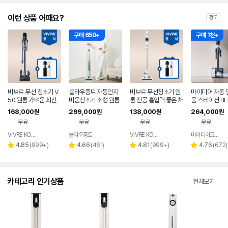
이런 상품 어때요?
광고
구매 650+
구매 1천+
비브르 무선 청소기 V
블라우풍트 자동먼지
비브르 무선청소기 원
마이디어 자동 
50 원룸 가벼운 최신
비움청소기 소형 원룸
룸 진공 흡입력 좋은 차
움 스테이션 BL
형 차이슨 진공 청소기
핸디 BLDC 무선 진공
이슨 청소기 BLDC 멀
선 청소기 블랙 
168,000
299,000
138,000
264,000
원
원
원
원
청소기 화이트, 단품
티형거치대 V25000
KRGY-DS
무료
무료
무료
무료
VIVRE KOREA
블라우풍트
VIVRE KOREA
마이디어코리아
네이버
네이버
페이
페이
리
리
리
리
4.85
(
999+
)
4.66
(
461
)
4.81
(
999+
)
4.76
(
672
)
별
별
별
별
뷰
뷰
뷰
뷰
점
점
점
점
수
수
수
수
카테고리 인기상품
전체보기