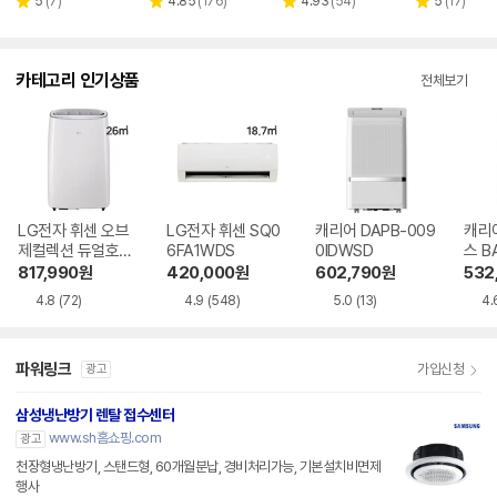
리
리
리
리
5
(
7
)
4.85
(
176
)
4.93
(
54
)
5
(
17
)
별
별
별
별
뷰
뷰
뷰
뷰
점
점
점
점
수
수
수
수
카테고리 인기상품
전체보기
LG전자 휘센 오브
LG전자 휘센 SQ0
캐리어 DAPB-009
캐리
제컬렉션 듀얼호스
6FA1WDS
0IDWSD
스 B
PQ08FDWBS
WS
817,990
원
420,000
원
602,790
원
532
4.8
(72)
4.9
(548)
5.0
(13)
4.
파워링크
가입신청
광고
삼성냉난방기 렌탈 접수센터
www.sh홈쇼핑.com
광고
천장형냉난방기, 스탠드형, 60개월분납, 경비처리가능, 기본설치비면제
행사