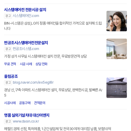
시스템에어컨 전문시공 설치
시스템에어컨.com
광고
BIN-시스템은 삼성,LG의 정품 에어컨을 합리적인 가격으로 설치해 드립
니다
찐공조시스템에어컨전문설치
찐공조시스템.com
광고
가정 상가 사무실 시스템에어컨 설치 전문, 무료방문견적 상담
무료 견적
시공 사례
상담 전화
올림공조
blog.naver.com/ex5egl8r
광고
경남 신,구축 아파트 시스템에어컨 설치, 무료상담, 완벽한시공, 발빠른 A/
S
시공사례
공동구매
견적문의
명품 실외기설치대 대신이앤지
www.dasin.co.kr
광고
헤럴드경제 선정, 특허제품, 1군건설업체 및 전국30여개 대리점 납품, 보험10억