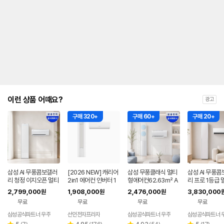
안
내
를
나
타
내
는
표
입
니
다.
이런 상품 어때요?
광고
구매 320+
구매 60+
구매 20+
삼성 AI 무풍콤보갤러
[2026 NEW] 캐리어
삼성 무풍클래식 멀티
삼성 AI 무풍콤
리 청정 이지오픈 멀티
2in1 에어컨 인버터 1
형에어컨62.63㎡ A
리 프로 1등급 
형 에어컨 AF80F17D
등급 멀티형 wifi 17평
F70F19D11LRS 프
에어컨 AF90H
2,799,000
1,908,000
2,476,000
3,830,000
원
원
원
22WRS 기본설치포
+6평 투인원 전국 설
리미엄블루 기본설치
8ERS 기본설
무료
무료
무료
무료
함
치비포함
비포함
삼성공식파트너 우주
선인전자프라자
삼성공식파트너 우주
삼성공식파트너 