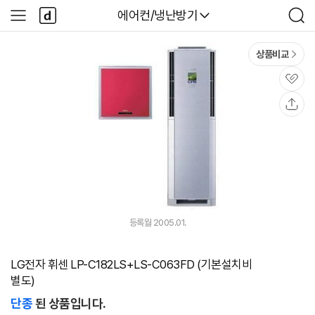
본문 바로가기
다
다나와
에어컨/냉난방기
사
검
나
이
색
와
드
메
메
상품비교
인
뉴
관
심
공
유
등록월 2005.01.
LG전자 휘센 LP-C182LS+LS-C063FD (기본설치비
별도)
단종
된 상품입니다.