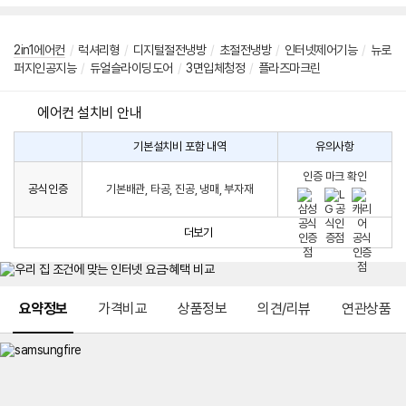
2in1에어컨
/
럭셔리형
/
디지털절전냉방
/
초절전냉방
/
인터넷제어기능
/
뉴로
퍼지인공지능
/
듀얼슬라이딩도어
/
3면입체청정
/
플라즈마크린
에어컨 설치비 안내
기본설치비 포함 내역
유의사항
에
에
어
인증 마크 확인
컨
어
공식인증
기본배관, 타공, 진공, 냉매, 부자재
설
컨
치
구
비
매
더보기
시
발
생
되
메뉴 네비게이션
는
요약정보
가격비교
상품정보
의견/리뷰
연관상품
설
치
비
에
대
한