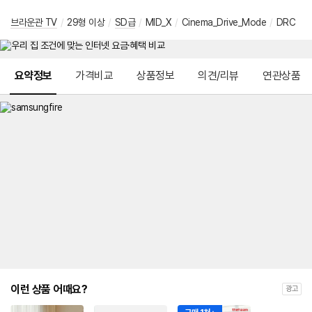
브라운관 TV
/
29형 이상
/
SD급
/
MID_X
/
Cinema_Drive_Mode
/
DRC
메뉴 네비게이션
요약정보
가격비교
상품정보
의견/리뷰
연관상품
이런 상품 어때요?
광고