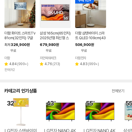
구매 1천+
더함 화이트 스마트TV
삼성 165cm(65인치)
더함 삼탠바이미 스마
81cm(32인치) 구글
2025년형 최신형 스
트 QLED 109cm(43
5.0 QLED 이동식TV
마트 4K UHD TV 65
인치), 라이트, 이동식
326,900
679,980
506,900
최저
원
원
원
U8000 스탠드 기본
스탠드
무료
무료
무료
설치
더함
지안파워테크
더함전자
리
리
리
4.84
(
999+
)
4.76
(
213
)
4.83
(
999+
)
별
별
별
뷰
뷰
뷰
판매처2
점
점
점
수
수
수
카테고리 인기상품
전체보기
LG전자 스탠바이미
LG전자 NANO 4K
LG전자 NANO 4K
삼성전