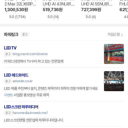
2 Max 32LX6BPG
UHD AI 43NU810
UHD AI 55NU810
FHL
A
BENA
BENA
1,300,530
원
519,736
원
727,399
원
621,
5.0
(1,754)
5.0
(14)
5.0
(4)
4.
파워링크
가입신청
광고
LEDTV
blog.naver.com/ewow
광고
키워드:대전에서 TV수리 하고 있는 전문업체
LED 애드와이드
adwide.co.kr
광고
LED 제품 추천부터 설치, 콘텐츠 제작까지 최적의 전문가에게 맡기세요
이벤트
사업장 홍보영상 무료 제작
LED스크린 하루미디어
harumedia.imweb.me/
광고
LED스크린렌탈 전문업체 하루미디어입니다.