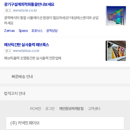
광기구설계최적화툴을만나보세요
www.tsne.co.kr
광고
광학해석의 통합 시뮬레이션 환경이 필요하세요? 태성에스엔이와 상담
하세요
Zemax
Speos
포토닉스
광학상담
패브릭간판 실사출력 패브룩스
www.fablux.co.kr
광고
패브릭출력 조명용간판 실사출력 전문업체
빠른배송 안내
법적고지 안내
PC버전
로그인
개인정보처리방침
고객센터
(주) 커넥트웨이브