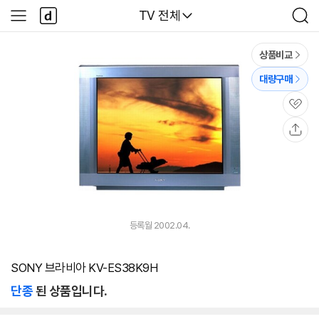
본문 바로가기
다
다나와
TV 전체
사
검
나
이
색
와
드
메
메
상품비교
인
뉴
대량구매
관
심
공
유
등록월 2002.04.
SONY 브라비아 KV-ES38K9H
단종
된 상품입니다.