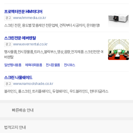
프로젝터전문 HM미디어
www.hmmedia.co.kr
광고
스크린 전문, 용도별 맞춤제안 전문업체, 견적부터 시공까지, 문의환영!
스크린전문 에버렌탈
www.everrental.co.kr
광고
행사물품,전시장물품,트러스,블럭부스,영상,음향,전자제품 스크린전문 에
버렌탈
일반행사용품
체육대회용품
전시장물품
전시부스
스크린 나물쉐이드
www.namoolshade.co.kr
광고
블라인드, 롤스크린, 트리플쉐이드, 듀얼쉐이드, 우드블라인드, 헌터더글라스
빠른배송 안내
법적고지 안내