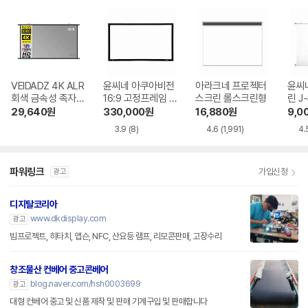
VEIDADZ 4K ALR
윤씨네 아쿠아비전
아라크네 프로젝터
윤씨
회색 금속성 족자형
16:9 고정프레임 스
스크린 롤스크린형
린 J
빔프로젝터 스크린
크린 SA-FH 시리
29,640
원
330,000
원
16,880
원
9,0
즈 시네비젼원단
3.9
(8)
4.6
(1,991)
4.
파워링크
가입신청
광고
디지탈코리아
www.dkdisplay.com
광고
빔프로젝트, 히타치, 앱슨, NFC, 산요등 램프, 리모콘판매, 고장수리
창조물산 컨베어 중고콘베어
blog.naver.com/hsh0003699
광고
대형 컨베어 중고 및 신품 제작 및 판매 기계구입 및 판매합니다