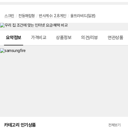
스크린
/
전동매립형
/
반사계수
:
2.8게인
/
울트라비드(일본)
메뉴 네비게이션
요약정보
가격비교
상품정보
의견/리뷰
연관상품
카테고리 인기상품
전체보기