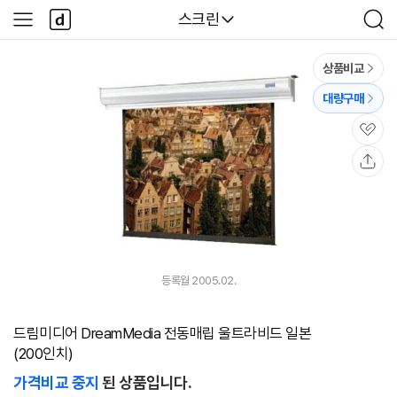
본문 바로가기
다
다나와
스크린
사
검
나
이
색
와
드
메
메
상품비교
인
뉴
대량구매
관
심
공
유
등록월 2005.02.
드림미디어 DreamMedia 전동매립 울트라비드 일본
(200인치)
가격비교 중지
된 상품입니다.