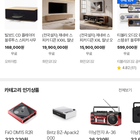
구매 10+
빌보드 CD 플레이어
(전국설치) 제네바 스
(전국설치) 제네바 스
티볼리 오디오 
블루투스 스피커 사무
피커 디콘 XXXL 월넛
피커 디콘 XXL 월넛 오
스템 BT 블루투
실 가정용 인테리어 스
오크 최신모델 백화점
크 최신모델 백화점동
인원 스피커 우
168,000
19,900,000
15,900,000
599,000
원
원
원
원
마트폰 핸드폰 DC-01
동일상품
일상품
레오 CD플레이
무료
무료
무료
무료
모컨
오피아컴
화인오디오
화인오디오
티볼리오디오 공
리
4.82
(
61
)
별
뷰
점
수
카테고리 인기상품
전체보기
FiiO DM15 R2R
Britz BZ-Apack2
아남전자 A-36
아남전
000
332,220
원
36,330
원
32,