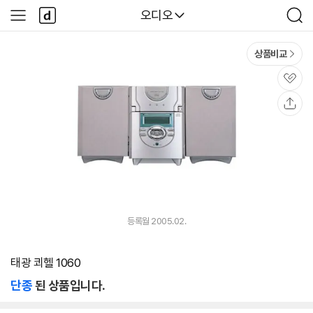
본문 바로가기
다
다나와
오디오
사
검
나
이
색
와
드
메
메
상품비교
인
뉴
관
심
공
유
등록월 2005.02.
태광 쾨헬 1060
단종
된 상품입니다.