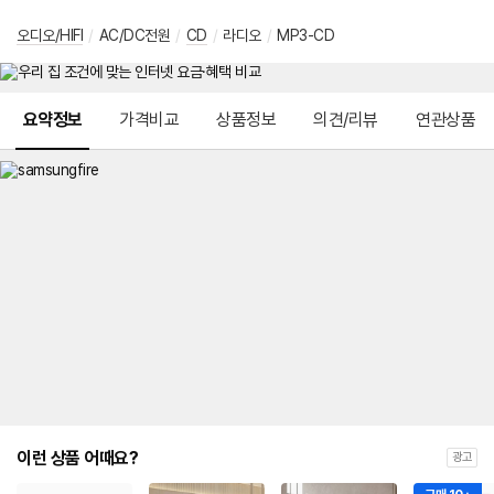
오디오/HIFI
/
AC/DC전원
/
CD
/
라디오
/
MP3-CD
메뉴 네비게이션
요약정보
가격비교
상품정보
의견/리뷰
연관상품
이런 상품 어때요?
광고