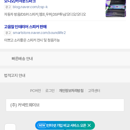
오디오/카사운드파크
blog.naver.com/csp-k
광고
자동차 방음/DSP/스피커,엠프,우퍼,DSP튜닝/오디오/오디오
고음질 인테리어 스피커 판매
smartstore.naver.com/soundlife2
광고
이쁘고 소리좋은 스피커 전시 및 청음가능
빠른배송 안내
법적고지 안내
PC버전
로그인
개인정보처리방침
고객센터
(주) 커넥트웨이브
인터넷 가입 비교 서비스 오픈
NEW
닫기