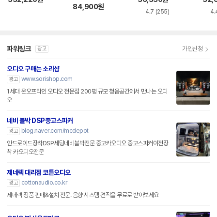
84,900
원
4.7
(255)
4.
파워링크
가입신청
광고
오디오 구매는 소리샵
www.sorishop.com
광고
1세대 온오프라인 오디오 전문점 200평 규모 청음공간에서 만나는 오디
오
네비 블박 DSP중고스피커
blog.naver.com/mcdepot
광고
안드로이드장착DSP세팅네비블박전문 중고카오디오 중고스피커이전장
착 카오디오전문
제네렉 대리점 코튼오디오
cottonaudio.co.kr
광고
제네렉 정품 판매&설치 전문. 음향 시스템 견적을 무료로 받아보세요