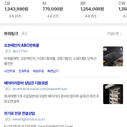
CB
M
BR
CW
1,343,990
원
770,000
원
1,254,000
원
1,3
4.6
(37)
4.4
(17)
4.8
(51)
4.
파워링크
가입신청
광고
오븐레인지 ABC판촉물
abc777.kr
광고
판촉물제작, 오븐레인지, 가성비 홍보물, 초특가할인, 소량/대량, 단체선
물전문
시안무료
인쇄무료
배송무료
빠른납기
베이커리장비 상담은 다원포센
smartstore.naver.com/dawonfosen
광고
제과제빵기계 수입및판매.다양한 베이커리 장비의 합리적 솔루션 제안.주
방도면설계
전기로 전문 한결산업
www.hgfurnace.co.kr
광고
ELITE(영국) 전기로전문, Gas(진공)분위기로,Oven