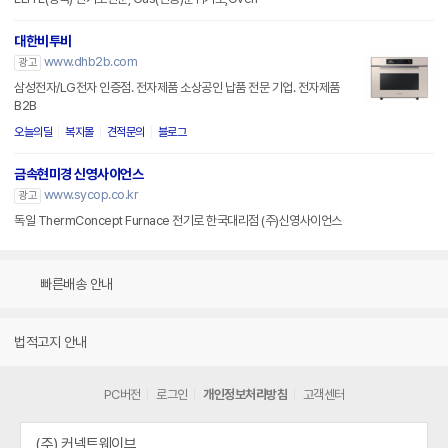
대한비투비
www.dhb2b.com
광고
삼성전자/LG전자 인증점. 전자제품 소상공인 납품 전문 기업. 전자제품
B2B
오늘의딜
복지몰
견적문의
블로그
금속현미경 신영사이언스
www.sycop.co.kr
광고
독일 ThermConcept Furnace 전기로 한국대리점 (주)신영사이언스
빠른배송 안내
법적고지 안내
PC버전
로그인
개인정보처리방침
고객센터
(주) 커넥트웨이브