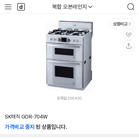
본문 바로가기
다
다나와
복합 오븐레인지
사
검
나
이
색
와
드
메
메
상품비교
인
뉴
관
심
공
유
등록월 2004.10.
SK매직 GOR-704W
가격비교 중지
된 상품입니다.