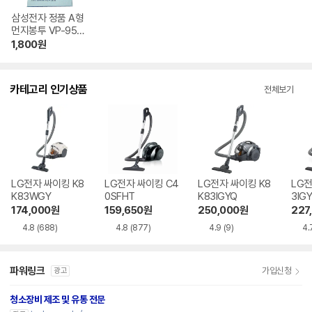
삼성전자 정품 A형
먼지봉투 VP-95B
(5매)
1,800
원
카테고리 인기상품
전체보기
LG전자 싸이킹 K8
LG전자 싸이킹 C4
LG전자 싸이킹 K8
LG전
K83WGY
0SFHT
K83IGYQ
3IGY
174,000
원
159,650
원
250,000
원
227
4.8
(688)
4.8
(877)
4.9
(9)
4.
파워링크
가입신청
광고
청소장비 제조 및 유통 전문