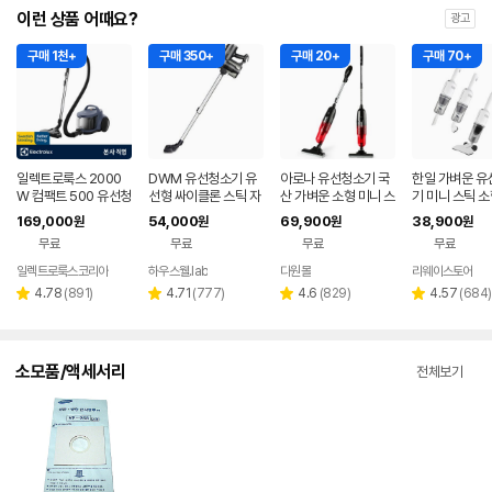
이런 상품 어때요?
광고
구매 1천+
구매 350+
구매 20+
구매 70+
일렉트로룩스 2000
DWM 유선청소기 유
아로나 유선청소기 국
한일 가벼운 유
W 컴팩트 500 유선청
선형 싸이클론 스틱 자
산 가벼운 소형 미니 스
기 미니 스틱 소
소기 EFC52611
취 가정용 진공 청소기
틱 진공 원룸 HV210
원룸 핸디청소기
169,000
54,000
69,900
38,900
원
원
원
원
DWM-4733C
선 5M 670
무료
무료
무료
무료
일렉트로룩스코리아
하우스웰.lab
다원몰
리웨이스토어
리
리
리
리
4.78
(
891
)
4.71
(
777
)
4.6
(
829
)
4.57
(
684
)
별
별
별
별
뷰
뷰
뷰
뷰
점
점
점
점
수
수
수
수
소모품/액세서리
전체보기