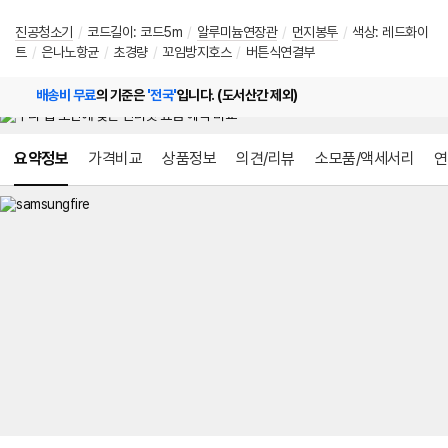
진공청소기
/
코드길이: 코드5m
/
알루미늄연장관
/
먼지봉투
/
색상: 레드화이
트
/
은나노항균
/
초경량
/
꼬임방지호스
/
버튼식연결부
배송비 무료
의 기준은
'전국'
입니다. (도서산간 제외)
메뉴 네비게이션
요약정보
가격비교
상품정보
의견/리뷰
소모품/액세서리
연