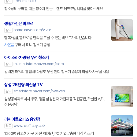
tech-m.co.kr/
광고
청소장비 구매할 때는 청소차 전문 브랜드 테크모빌리티를 찾아주세요
생활가전은 비브르
brand.naver.com/vivre
광고
행복/생활/풍요로움 만족을 드릴 수 있는 비브르가 되겠습니다.
사은품
구매 시 미니 청소기 증정
아이소라 차량용 무선 청소기
m.smartstore.naver.com/isora
광고
강력한 파워의 흡입력! 다용도 무선 핸디 청소기 승용차 화물차 사무실 사용
삼성 26년형 최신상 TV
smartstore.naver.com/bwaves
광고
삼성공식파트너사 우주, 정품 삼성전자 가전제품 직접공급, 확실한 A/S,
전문상담
리싸이클오피스 용인점
www.reofficey.co.kr
광고
1200평 창고형 가구, 가전, 에어컨, PC 기업맞춤형 매장 청소기