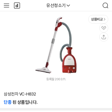
본문 바로가기
다
다나와
유선청소기
사
검
나
이
색
와
드
메
메
상품비교
인
뉴
관
심
공
유
등록월 2003.11.
삼성전자 VC-H832
단종
된 상품입니다.