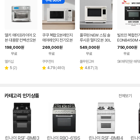
구매 960+
델키 에어프라이어 오
쿠쿠 복합오븐레인지
풀무원 NEW 스팀 솔
빌트인 복합전
븐 대용량 컨벡션오븐
에어레인지 전기오븐
루시온 멀티오븐 30L
EONB450M 
DKW-1018
CMW-KO2510EW
(소이코튼) MC30E0
터 에어프라이기
198,000
269,000
549,000
750,000
원
원
원
원
(25L, 그레이스화이
FCCE
레인지 기능 S
무료
무료
무료
무료
트)
델키샵
쿠쿠전자
풀무원고메
SK매직전문 매직
네이버
페이
리
리
리
5
(
2
)
4.79
(
480
)
4.67
(
3
)
별
별
별
뷰
뷰
뷰
점
점
점
수
수
수
카테고리 인기상품
전체보기
린나이 RSF-BM83
린나이 RBO-619S
린나이 RSF-BM84
린나이