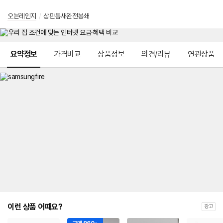
오븐레인지
/
상판틈새완전봉쇄
메뉴 네비게이션
요약정보
가격비교
상품정보
의견/리뷰
연관상품
이런 상품 어때요?
광고