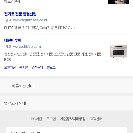
방도면설계
전기로 전문 한결산업
www.hgfurnace.co.kr
광고
ELITE(영국) 전기로전문, Gas(진공)분위기로,Oven
대한비투비
www.dhb2b.com
광고
삼성전자/LG전자 인증점. 전자제품 소상공인 납품 전문 기업. 전자제품
B2B
오늘의딜
복지몰
견적문의
블로그
빠른배송 안내
법적고지 안내
PC버전
로그인
개인정보처리방침
고객센터