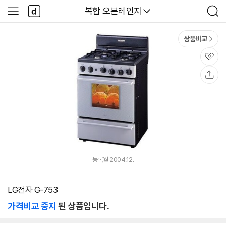
본문 바로가기
다
다나와
복합 오븐레인지
사
검
나
이
색
와
드
메
메
상품비교
인
뉴
관
심
공
유
등록월 2004.12.
LG전자 G-753
가격비교 중지
된 상품입니다.