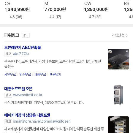
CB
M
CW
BR
1,343,990
원
770,000
원
1,350,000
원
1,2
4.6
(36)
4.4
(17)
4.7
(28)
4.
파워링크
가입신청
광고
오븐레인지 ABC판촉물
abc777.kr
광고
판촉물제작, 오븐레인지, 가성비 홍보물, 초특가할인, 소량/대량, 단체선
물전문
시안무료
인쇄무료
배송무료
빠른납기
대흥소프트밀 오븐
www.softmill.co.kr
광고
국산 제과제빵기계의 자부심, 대흥소프트밀의 오븐입니다.
베이커리장비 상담은 다원포센
smartstore.naver.com/dawonfosen
광고
제과제빵기계 수입및판매.다양한 베이커리 장비의 합리적 솔루션 제안.주