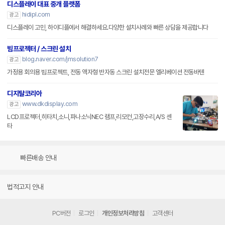
디스플레이 대표 중개 플랫폼
hidipl.com
광고
디스플레이 고민, 하이디플에서 해결하세요.다양한 설치사례와 빠른 상담을 제공합니다
빔프로젝터 / 스크린 설치
blog.naver.com/jmsolution7
광고
가정용 회의용 빔프로젝트, 전동 액자형 반자동 스크린 설치전문 엘리베이션 전동바텐
디지탈코리아
www.dkdisplay.com
광고
LCD프로젝터,히타치,소니,파나소닉NEC 램프,리모컨,고장수리,A/S 센
타
빠른배송 안내
법적고지 안내
PC버전
로그인
개인정보처리방침
고객센터