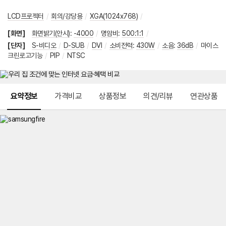
LCD프로젝터
/
회의/강당용
/
XGA(1024x768)
/
[화면]
화면밝기(안시)
:
-4000
/
명암비
:
500:1:1
/
[단자]
S-비디오
/
D-SUB
/
DVI
/
소비전력
:
430W
/
소음
:
36dB
/
마이스
크린로고기능
/
PIP
/
NTSC
메뉴 네비게이션
요약정보
가격비교
상품정보
의견/리뷰
연관상품