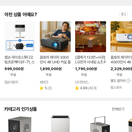
이런 상품 어때요?
광고
엡손 라이프스튜디오
옵토마 레이저 3000
[결제가 133만+사은]
옵토마 레이저 
빔프로젝터 EF-71, 스
안시 4K UHD 거실 홈
LG전자 시네빔 쇼츠 P
4000안시 4K
탠드, 가방, APP 10만
시네마 티비 게이밍 가
U615U 초단초점 4K
티비 회의용 업
999,000
1,899,000
1,790,000
2,329,000
원
원
원
원 쿠폰 증정
정용 빔프로젝터
빔프로젝터
원용 강의용 빔
무료
무료
무료
무료
터
별도 설치비
엡손라운지
빔테크
LG전자인증점 e좋은세상
네이버
네이버
페이
페이
빔스토어
리
리
네이
5
(
3
)
4.88
(
403
)
별
별
페이
뷰
뷰
점
점
수
수
카테고리 인기상품
전체보기