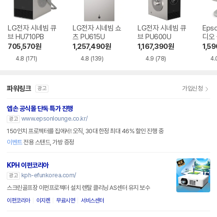
LG전자 시네빔 큐
LG전자 시네빔 쇼
LG전자 시네빔 큐
Eps
브 HU710PB
츠 PU615U
브 PU600U
디오
EF-7
705,570
원
1,257,490
원
1,167,390
원
1,5
4.8
(171)
4.8
(139)
4.9
(78)
4.
파워링크
가입신청
광고
엡손 공식몰 단독 특가 진행
www.epsonlounge.co.kr/
광고
150인치 프로젝터를 집에서! 오직, 30대 한정 최대 46% 할인 진행 중
이벤트
전용 스탠드, 가방 증정
KPH 이펀코리아
kph-efunkorea.com/
광고
스크린골프장 이펀프로젝터 설치 렌탈 클리닝 AS센터 유지 보수
이펀코리아
이지렌
무료시연
서비스센터