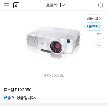
본문 바로가기
다
다나와
프로젝터
사
검
나
이
색
와
드
메
메
상품비교
인
뉴
대량구매
관
심
공
유
등록월 2003.05.
휴스템 PJ-X3350
단종
된 상품입니다.