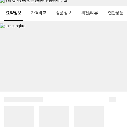
메뉴 네비게이션
요약정보
가격비교
상품정보
의견/리뷰
연관상품