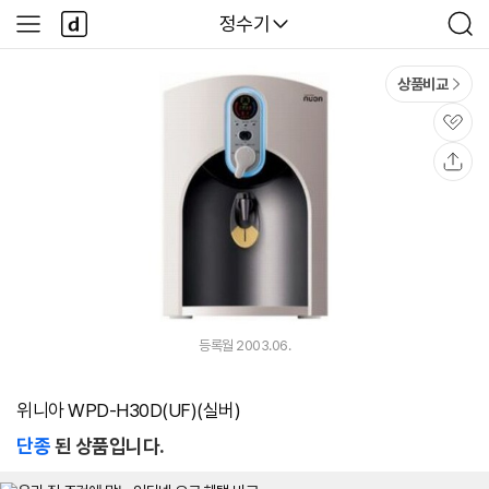
본문 바로가기
다
다나와
정수기
사
검
나
이
색
와
드
메
메
상품비교
인
뉴
관
심
공
유
등록월 2003.06.
위니아 WPD-H30D(UF)(실버)
단종
된 상품입니다.