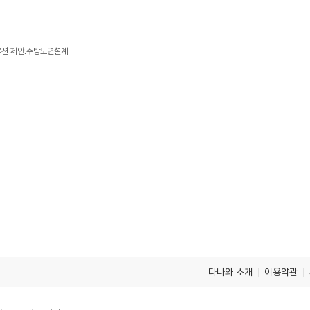
루션 제안.주방도면설계
다나와 소개
이용약관