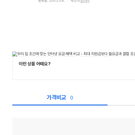
등록월: 2003.09.
제조사:
린나이
이런 상품 어때요?
가격비교
0
가
격
비
교