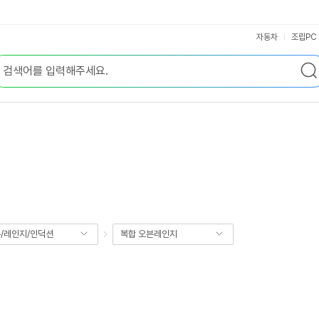
자동차
조립PC
/레인지/인덕션
복합 오븐레인지