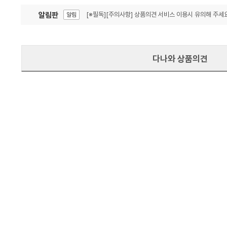
알림판
[※필독][주의사항] 상품의견 서비스 이용시 유의해 주세요
알림
잦은 오류, PC속도 잡자! PC안정화 위해 이건 꼭!
알림
다나와 상품의견