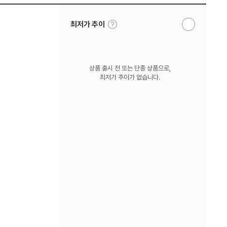
툴
최저가 추이
알
팁
림
보
받
기
기
상품 출시 전 또는 단종 상품으로,
최저가 추이가 없습니다.