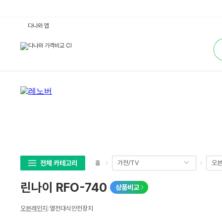
린
다나와 앱
나
이
통
R
합
F
검
O
색
-
7
4
0
:
다
나
와
가
격
비
교
전체 카테고리
가전/TV
오븐
홈
린나이 RFO-740
상품비교
상
오븐레인지
/
열전대식안전장치
세
스