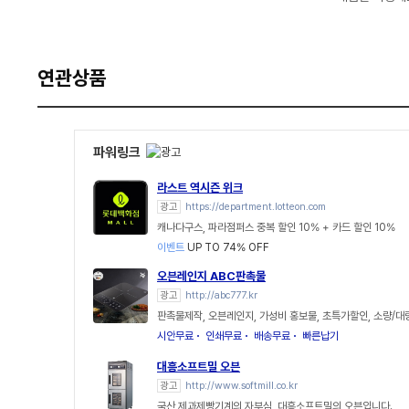
연관상품
파워링크
라스트 역시즌 위크
광고
https://department.lotteon.com
캐나다구스, 파라점퍼스 중복 할인 10% + 카드 할인 10%
이벤트
UP TO 74% OFF
오븐레인지 ABC판촉물
광고
http://abc777.kr
판촉물제작, 오븐레인지, 가성비 홍보물, 초특가할인, 소량/대
시안무료
인쇄무료
배송무료
빠른납기
대흥소프트밀 오븐
광고
http://www.softmill.co.kr
국산 제과제빵기계의 자부심, 대흥소프트밀의 오븐입니다.