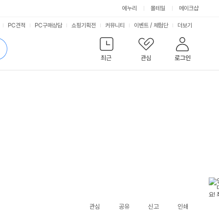
에누리
몰테일
메이크샵
서
PC견적
PC구매상담
쇼핑기획전
커뮤니티
이벤트
/
체험단
더보기
비
검
색
최근
관심
로그인
스
관심
공유
신고
인쇄