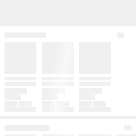
내
는
표
입
니
다.