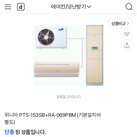
본문 바로가기
다
다나와
에어컨/냉난방기
사
검
나
이
색
와
드
메
메
상품비교
인
뉴
관
심
공
유
등록월 2005.01.
위니아 PTS-153SB+RA-069PBM (기본설치비
별도)
단종
된 상품입니다.