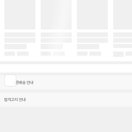
이
빠른배송 안내
전
페
이
지
법적고지 안내
로
이
동
PC버전
로그인
개인정보처리방침
고객센터
(주) 커넥트웨이브