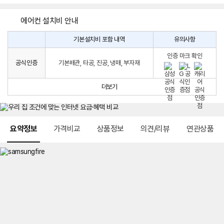
에어컨 설치비 안내
기본설치비 포함 내역
유의사항
에
에
어
인증 마크 확인
컨
어
공식인증
기본배관, 타공, 진공, 냉매, 부자재
설
컨
치
구
비
매
더보기
시
발
생
되
메뉴 네비게이션
는
요약정보
가격비교
상품정보
의견/리뷰
연관상품
설
치
비
에
대
한
안
내
를
나
타