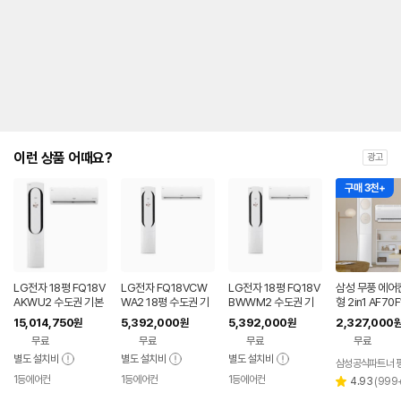
내
를
나
타
내
는
표
입
니
다.
이런 상품 어때요?
광고
구매 3천+
LG전자 18평 FQ18V
LG전자 FQ18VCW
LG전자 18평 FQ18V
삼성 무풍 에어
AKWU2 수도권 기본
WA2 18평 수도권 기
BWWM2 수도권 기
형 2in1 AF70
설치 포함 투인원 에어
본설치 포함 투인원 에
본설치 포함 투인원 에
BRS 일반배관 
15,014,750
5,392,000
5,392,000
2,327,000
원
원
원
컨
어컨
어컨
기본설치비포
무료
무료
무료
무료
별도 설치비
별도 설치비
별도 설치비
1등에어컨
1등에어컨
1등에어컨
리
4.93
(
999
별
뷰