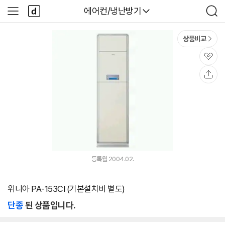
본문 바로가기
다
다나와
에어컨/냉난방기
사
검
나
이
색
와
드
메
메
상품비교
인
뉴
관
심
공
유
등록월 2004.02.
위니아 PA-153CI (기본설치비 별도)
단종
된 상품입니다.