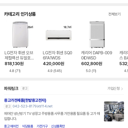
점
수
카테고리 인기상품
전체보기
LG전자 휘센 오브
LG전자 휘센 SQ0
캐리어 DAPB-009
캐리
제컬렉션 듀얼호스
6FA1WDS
0IDWSD
스 B
PQ08FDWBS
WS
818,130
원
420,000
원
602,800
원
532
4.8
(71)
4.9
(545)
5.0
(11)
4.
파워링크
가입신청
광고
중고가전제품(한밭중고전자)
042-523-8179.kti114.net
광고
에어컨 냉난방기 TV 냉장고 주방용품 사무품 가전용품 필요품 등 고가 매
입합니다.
중고 에어컨
식당용품
가전가구
신상품확인