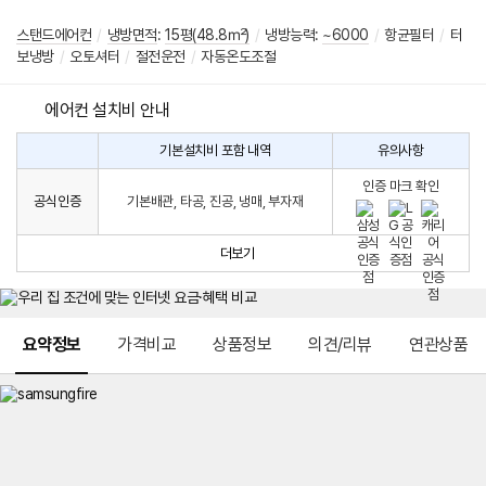
스탠드에어컨
/
냉방면적
:
15평(48.8㎡)
/
냉방능력:
~6000
/
항균필터
/
터
보냉방
/
오토셔터
/
절전운전
/
자동온도조절
에어컨 설치비 안내
기본설치비 포함 내역
유의사항
에
에
어
인증 마크 확인
컨
어
공식인증
기본배관, 타공, 진공, 냉매, 부자재
설
컨
치
구
비
매
더보기
시
발
생
되
메뉴 네비게이션
는
요약정보
가격비교
상품정보
의견/리뷰
연관상품
설
치
비
에
대
한
안