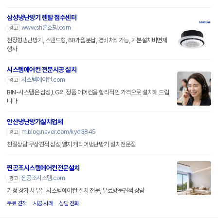
삼성냉난방기 렌탈 접수센터
www.sh홈쇼핑.com
광고
천장형냉난방기, 스탠드형, 60개월분납, 경비처리가능, 기본설치비면제
행사
시스템에어컨 전문시공 설치
시스템에어컨.com
광고
BIN-시스템은 삼성,LG의 정품 에어컨을 합리적인 가격으로 설치해 드립
니다
안산냉난방기설치업체
m.blog.naver.com/kyd3845
광고
친절상담 무상견적 삼성,엘지 캐리어냉난방기 설치전문점
찐공조시스템에어컨전문설치
찐공조시스템.com
광고
가정 상가 사무실 시스템에어컨 설치 전문, 무료방문견적 상담
무료 견적
시공 사례
상담 전화