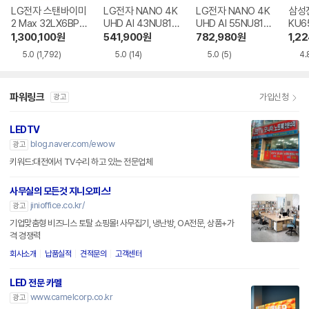
LG전자 스탠바이미
LG전자 NANO 4K
LG전자 NANO 4K
삼성전
2 Max 32LX6BPG
UHD AI 43NU810
UHD AI 55NU810
KU6
A
BENA
BENA
R
1,300,100
원
541,900
원
782,980
원
1,2
5.0
(1,792)
5.0
(14)
5.0
(5)
4.
파워링크
가입신청
광고
LEDTV
blog.naver.com/ewow
광고
키워드:대전에서 TV수리 하고 있는 전문업체
사무실의 모든것 지니오피스!
jinioffice.co.kr/
광고
기업맞춤형 비즈니스 토탈 쇼핑몰! 사무집기, 냉난방, OA전문, 상품+가
격 경쟁력
회사소개
납품실적
견적문의
고객센터
LED 전문 카멜
www.camelcorp.co.kr
광고