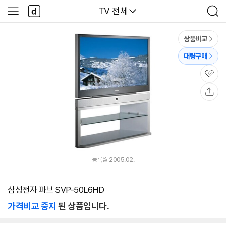
본문 바로가기
다
다나와
TV 전체
사
검
나
이
색
와
드
메
메
상품비교
인
뉴
대량구매
관
심
공
유
등록월 2005.02.
삼성전자 파브 SVP-50L6HD
가격비교 중지
된 상품입니다.