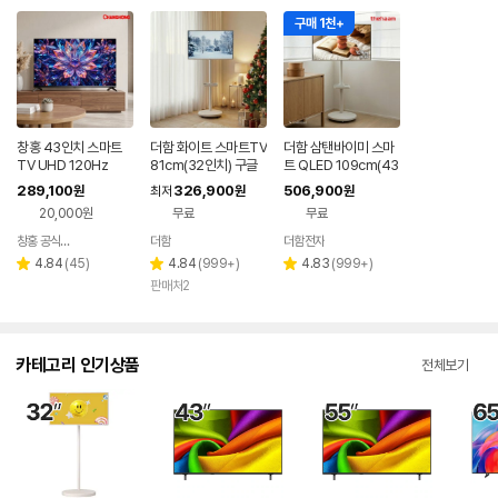
구매 1천+
창홍 43인치 스마트
더함 화이트 스마트TV
더함 삼탠바이미 스마
TV UHD 120Hz
81cm(32인치) 구글
트 QLED 109cm(43
5.0 QLED 이동식TV
인치), 라이트, 이동식
289,100
326,900
506,900
원
최저
원
원
스탠드
20,000원
무료
무료
창홍 공식스토어
더함
더함전자
네이버
페이
리
리
리
4.84
(
45
)
4.84
(
999+
)
4.83
(
999+
)
별
별
별
뷰
뷰
뷰
판매처2
점
점
점
수
수
수
카테고리 인기상품
전체보기