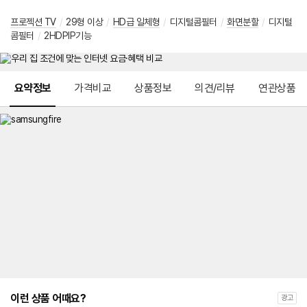
프로젝션 TV
/
29형 이상
/
HD급 일체형
/
디지털콤필터
/
화면분할
/
디지털
콤필터
/
2HDPIP기능
메뉴 네비게이션
요약정보
가격비교
상품정보
의견/리뷰
연관상품
이런 상품 어때요?
광고