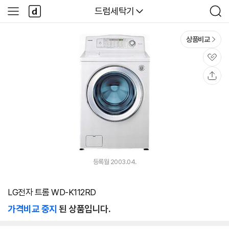
본문 바로가기
다
다나와
드럼세탁기
사
검
나
이
색
와
드
메
메
상품비교
인
뉴
관
심
공
유
등록월 2003.04.
LG전자 트롬 WD-K112RD
가격비교 중지
된 상품입니다.