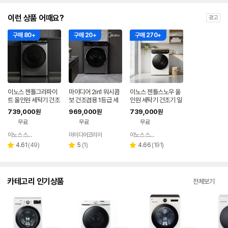
이런 상품 어때요?
광고
구매 80+
구매 20+
구매 270+
이노스 젠틀그라파이
마이디어 2in1 워시콤
이노스 젠틀스노우 올
트 올인원 세탁기 건조
보 건조겸용 1등급 세
인원 세탁기 건조기 일
기 일체형 세탁 10kg,
탁건조기 MF210D15
체형 세탁 10kg, 건조
739,000
969,000
739,000
원
원
원
건조 7kg 방문설치
0WB/WK-KR (세탁 1
7kg 방문설치
무료
무료
무료
5kg, 건조 9kg)
이노스 스토어
마이디어코리아
이노스 스토어
네이버
네이버
페이
페이
리
리
리
4.61
(
49
)
5
(
1
)
4.66
(
191
)
별
별
별
뷰
뷰
뷰
점
점
점
수
수
수
카테고리 인기상품
전체보기