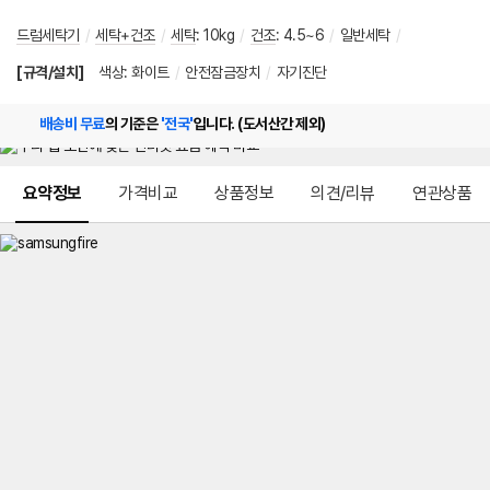
드럼세탁기
/
세탁+건조
/
세탁
:
10kg
/
건조
:
4.5~6
/
일반세탁
/
[규격/설치]
색상
:
화이트
/
안전잠금장치
/
자기진단
배송비 무료
의 기준은
'전국'
입니다. (도서산간 제외)
메뉴 네비게이션
요약정보
가격비교
상품정보
의견/리뷰
연관상품