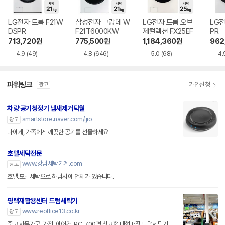
LG전자 트롬 F21W
삼성전자 그랑데 W
LG전자 트롬 오브
LG전
DSPR
F21T6000KW
제컬렉션 FX25EF
PR
713,720
원
775,500
원
1,184,360
원
962
4.9
(49)
4.8
(646)
5.0
(68)
4.
파워링크
가입신청
광고
차량 공기청정기 냄새제거탁월
smartstore.naver.com/ijio
광고
나에게, 가족에게 깨끗한 공기를 선물하세요
호텔세탁전문
www.강남세탁기계.com
광고
호텔.모텔세탁으로 하남시에 업체가 있습니다.
평택재활용센터 드럼세탁기
www.reoffice13.co.kr
광고
중고 사무가구, 가전, 에어컨, PC, 700평 창고형 대형매장 드럼세탁기