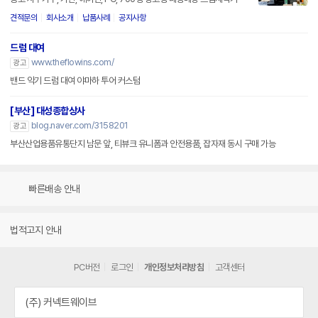
견적문의
회사소개
납품사례
공지사항
드럼 대여
www.theflowins.com/
광고
밴드 악기 드럼 대여 야마하 투어 커스텀
[부산] 대성종합상사
blog.naver.com/3158201
광고
부산산업용품유통단지 남문 앞, 티뷰크 유니폼과 안전용품, 잡자재 동시 구매 가능
빠른배송 안내
법적고지 안내
PC버전
로그인
개인정보처리방침
고객센터
(주) 커넥트웨이브