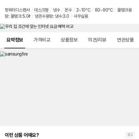
핫워터디스펜서
/
데스크형
/
냉수
/
온수
/
2~10℃
/
80~90℃
/
물탱크용
량: 물탱크:5.0ℓ
/
냉온수용량: 냉수:3.0
/
사무실용
메뉴 네비게이션
요약정보
가격비교
상품정보
의견/리뷰
연관상품
이런 상품 어때요?
광고