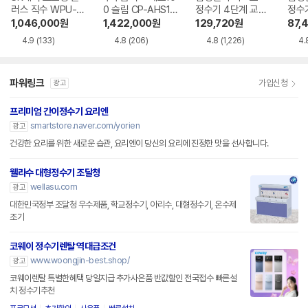
러스 직수 WPU-J
0 슬림 CP-AHS10
정수기 4단계 교체
정수
AC115SNS
0HEW
용 정수필터 HAF-
용 정
1,046,000
원
1,422,000
원
129,720
원
87,
HIN
HIM
4.9
(133)
4.8
(206)
4.8
(1,226)
4.
파워링크
가입신청
광고
프리미엄 간이정수기 요리엔
smartstore.naver.com/yorien
광고
건강한 요리를 위한 새로운 습관, 요리엔이 당신의 요리에 진정한 맛을 선사합니다.
웰라수 대형정수기 조달청
wellasu.com
광고
대한민국정부 조달청 우수제품, 학교정수기, 아리수, 대형정수기, 온수제
조기
코웨이 정수기렌탈 역대급조건
www.woongjin-best.shop/
광고
코웨이렌탈 특별한혜택 당일지급 추가사은품 반값할인 전국접수 빠른설
치 정수기추천