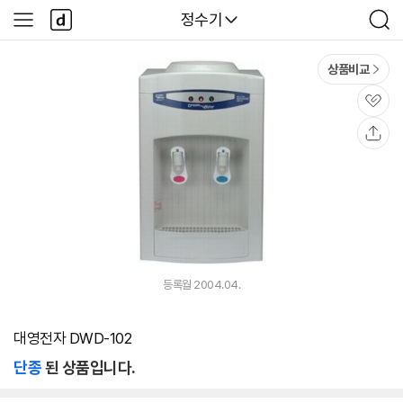
본문 바로가기
다
다나와
정수기
사
검
나
이
색
와
드
메
메
상품비교
인
뉴
관
심
공
유
등록월 2004.04.
대영전자 DWD-102
단종
된 상품입니다.