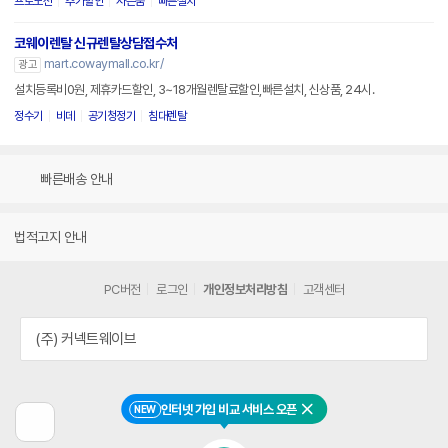
프로모션
추가할인
사은품
빠른설치
코웨이렌탈 신규렌탈상담접수처
mart.cowaymall.co.kr/
광고
설치등록비0원, 제휴카드할인, 3~18개월렌탈료할인,빠른설치, 신상품, 24시.
정수기
비데
공기청정기
침대렌탈
빠른배송 안내
법적고지 안내
PC버전
로그인
개인정보처리방침
고객센터
(주) 커넥트웨이브
인터넷 가입 비교 서비스 오픈
NEW
닫기
이
전