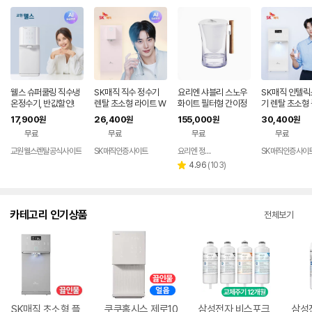
웰스 슈퍼쿨링 직수냉
SK매직 직수 정수기
요리엔 샤블리 스노우
SK매직 인텔릭
온정수기, 반값할인!
렌탈 초소형 라이트 W
화이트 필터형 간이정
기 렌탈 초소형
PU-JAC125S 가정
수기 ( 필터 1개 포함)
미네랄 직수 가
17,900
26,400
155,000
30,400
원
원
원
원
용 미네랄 추천 살균 미
니 냉온 살균 
무료
무료
무료
무료
니 냉온 100도 스텐레
추천 100도 
스 데스크탑 84개월약
직수관 WPU-J
교원웰스렌탈공식사이트
SK매직인증사이트
요리엔 정수기 공식몰
SK매직인증사이
네이버
정 셀프관리 가격 비교
5S 84개월약
페이
리
4.96
(
103
)
별
추천 홈쇼핑 가성비 스
관리 가격 비교
뷰
점
수
카테고리 인기상품
전체보기
SK매직 초소형 플
쿠쿠홈시스 제로10
삼성전자 비스포크
삼성