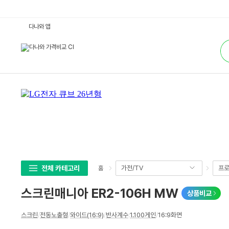
스
다나와 앱
크
린
통
매
합
니
검
아
색
E
R
2
-
1
0
6
H
M
W
:
다
나
와
가
전체 카테고리
가전/TV
프로
홈
격
비
교
스크린매니아 ER2-106H MW
상품비교
상
스크린
/
전동노출형
/
와이드(16:9)
/
반사계수
:
1.100게인
/
16:9화면
세
스