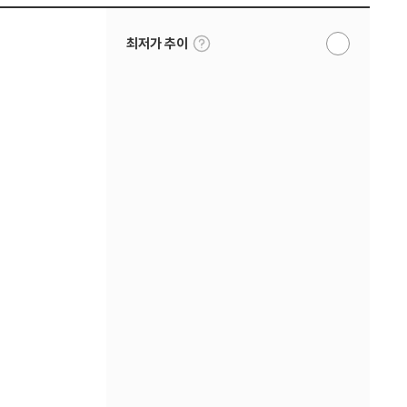
툴
최저가 추이
알
팁
림
보
받
기
기