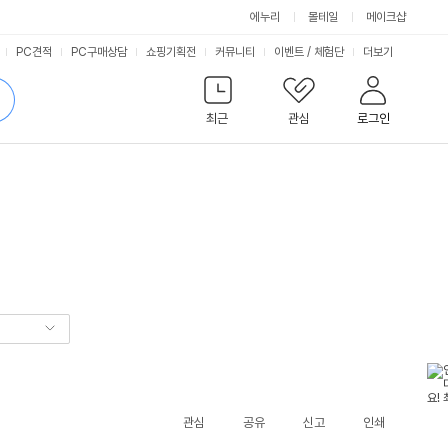
에누리
몰테일
메이크샵
서
PC견적
PC구매상담
쇼핑기획전
커뮤니티
이벤트
/
체험단
더보기
비
검
색
최근
관심
로그인
스
관심
공유
신고
인쇄