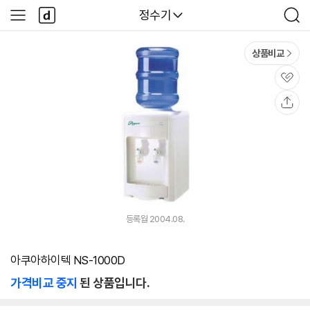
본문 바로가기
다
다나와
정수기
사
검
나
이
색
와
드
메
메
상품비교
인
뉴
관
심
공
유
등록월 2004.08.
아쿠아하이텍 NS-1000D
가격비교 중지
된 상품입니다.