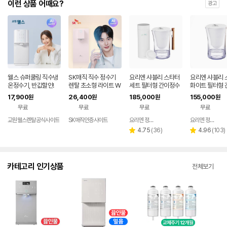
이런 상품 어때요?
광고
웰스 슈퍼쿨링 직수냉
SK매직 직수 정수기
요리엔 샤블리 스타터
요리엔 샤블리 
온정수기, 반값할인!
렌탈 초소형 라이트 W
세트 필터형 간이정수
화이트 필터형 
PU-JAC125S 가정
기 (본품 + 필터 3pac
수기 ( 필터 1개
17,900
26,400
185,000
155,000
원
원
원
원
용 미네랄 추천 살균 미
ks)
무료
무료
무료
무료
니 냉온 100도 스텐레
스 데스크탑 84개월약
교원웰스렌탈공식사이트
SK매직인증사이트
요리엔 정수기 공식몰
요리엔 정수기 공식몰
네이버
정 셀프관리 가격 비교
페이
리
리
4.75
(
36
)
4.96
(
103
)
별
별
추천 홈쇼핑 가성비 스
뷰
뷰
점
점
수
수
카테고리 인기상품
전체보기