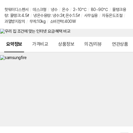
핫워터디스펜서
/
데스크형
/
냉수
/
온수
/
2~10℃
/
80~90℃
/
물탱크용
량: 물탱크:4.5ℓ
/
냉온수용량: 냉수:3ℓ,온수:1.5ℓ
/
사무실용
/
자동온도조절
/
과열방지장치
/
무게:10kg
/
소비전력:400W
메뉴 네비게이션
요약정보
가격비교
상품정보
의견/리뷰
연관상품