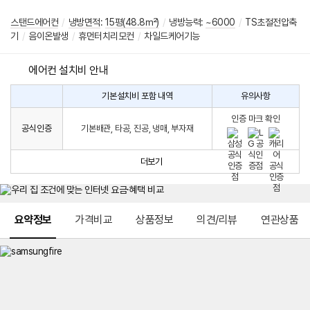
스탠드에어컨
/
냉방면적
:
15평(48.8㎡)
/
냉방능력:
~6000
/
TS초절전압축
기
/
음이온발생
/
휴먼터치리모컨
/
차일드케어기능
에어컨 설치비 안내
기본설치비 포함 내역
유의사항
에
에
어
인증 마크 확인
컨
어
공식인증
기본배관, 타공, 진공, 냉매, 부자재
설
컨
치
구
비
매
더보기
시
발
생
되
메뉴 네비게이션
는
요약정보
가격비교
상품정보
의견/리뷰
연관상품
설
치
비
에
대
한
안