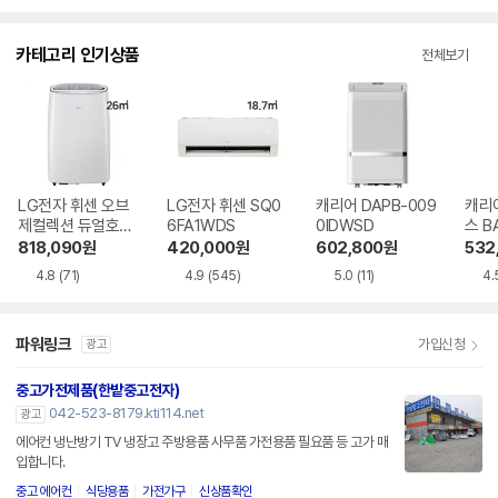
점
점
점
점
수
수
수
수
카테고리 인기상품
전체보기
LG전자 휘센 오브
LG전자 휘센 SQ0
캐리어 DAPB-009
캐리
제컬렉션 듀얼호스
6FA1WDS
0IDWSD
스 B
PQ08FDWBS
WS
818,090
원
420,000
원
602,800
원
532
4.8
(71)
4.9
(545)
5.0
(11)
4.
파워링크
가입신청
광고
중고가전제품(한밭중고전자)
042-523-8179.kti114.net
광고
에어컨 냉난방기 TV 냉장고 주방용품 사무품 가전용품 필요품 등 고가 매
입합니다.
중고 에어컨
식당용품
가전가구
신상품확인