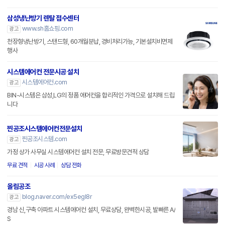
삼성냉난방기 렌탈 접수센터
www.sh홈쇼핑.com
광고
천장형냉난방기, 스탠드형, 60개월분납, 경비처리가능, 기본설치비면제
행사
시스템에어컨 전문시공 설치
시스템에어컨.com
광고
BIN-시스템은 삼성,LG의 정품 에어컨을 합리적인 가격으로 설치해 드립
니다
찐공조시스템에어컨전문설치
찐공조시스템.com
광고
가정 상가 사무실 시스템에어컨 설치 전문, 무료방문견적 상담
무료 견적
시공 사례
상담 전화
올림공조
blog.naver.com/ex5egl8r
광고
경남 신,구축 아파트 시스템에어컨 설치, 무료상담, 완벽한시공, 발빠른 A/
S