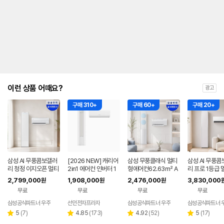
내
를
나
타
내
는
표
입
니
다.
이런 상품 어때요?
광고
구매 310+
구매 60+
구매 20+
삼성 AI 무풍콤보갤러
[2026 NEW] 캐리어
삼성 무풍클래식 멀티
삼성 AI 무풍콤
리 청정 이지오픈 멀티
2in1 에어컨 인버터 1
형에어컨62.63㎡ A
리 프로 1등급 
형 에어컨 AF80F17D
등급 멀티형 wifi 17평
F70F19D11LRS 프
에어컨 AF90H
2,799,000
1,908,000
2,476,000
3,830,000
원
원
원
22WRS 기본설치포
+6평 투인원 전국 설
리미엄블루 기본설치
8ERS 기본설
무료
무료
무료
무료
함
치비포함
비포함
삼성공식파트너 우주
선인전자프라자
삼성공식파트너 우주
삼성공식파트너 
리
리
리
리
5
(
7
)
4.85
(
173
)
4.92
(
52
)
5
(
17
)
별
별
별
별
뷰
뷰
뷰
뷰