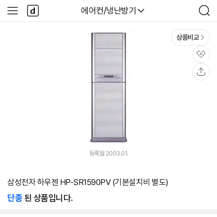
본문 바로가기
다
다나와
에어컨/냉난방기
사
검
나
이
색
와
드
메
메
상품비교
인
뉴
관
심
공
유
등록월 2003.01.
삼성전자 하우젠 HP-SR1590PV (기본설치비 별도)
단종
된 상품입니다.