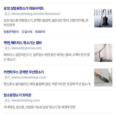
삼성 상업용청소기 대표사이트
www.samsung.com/sec/business/
광고
삼성 업소용 대형청소기, 강력한 흡입력, 넓은공간 편리, 대형 먼지통, 온
라인견적
맞춤견적문의
도입사례
제휴문의
벽면,매트리스 청소기는 컬비
www.kirbykorea.com
광고
매트리스 집먼지진드기, 입주청소 벽면 분진 제거는 컬비! 고객이 먼저 찾
는 청소기
커먼하우스 강력한 무선청소기
www.commonhaus.co.kr
광고
핸드폰도 들어올리는 파워 흡입력! 집안, 차량 어디든 초강력 무선 청소기!
업소용청소기 트리온
www.trionshop.com
광고
국내제조, 업소용, 산업용 기능성 삼상 청소기 및 세정제 전문