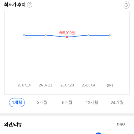
최저가 추이
최
알
저
림
가
받
추
는
이
중
란?
1개월
3개월
6개월
12개월
24개월
의견/리뷰
더보기