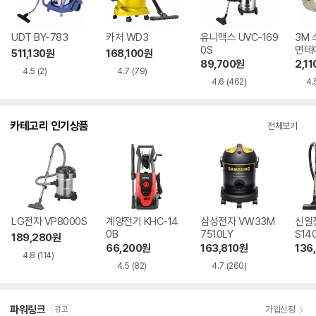
UDT BY-783
카처 WD3
유니맥스 UVC-169
3M 
0S
면테이
511,130
원
168,100
원
m x 
89,700
원
2,11
4.5
(2)
4.7
(79)
4.6
(462)
4.
카테고리 인기상품
전체보기
LG전자 VP8000S
계양전기 KHC-14
삼성전자 VW33M
신일전
0B
7510LY
S14
189,280
원
66,200
원
163,810
원
136
4.8
(114)
4.5
(82)
4.7
(260)
파워링크
가입신청
광고