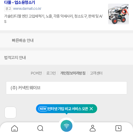
다몰 - 업소용청소기
www.damall.co.kr
광고
가솔린/디젤 엔진 고압세척기, 노즐, 각종 악세사리, 청소도구, 판매 및 A/
S
빠른배송 안내
법적고지 안내
PC버전
로그인
개인정보처리방침
고객센터
(주) 커넥트웨이브
인터넷 가입 비교 서비스 오픈
NEW
닫기
이
전
페
이
지