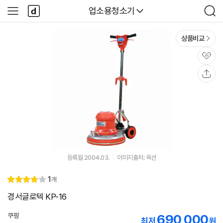
본문 바로가기
다
다나와
업소용청소기
사
검
나
이
색
와
드
메
메
상품비교
인
뉴
관
심
공
유
등록월 2004.03.
이미지출처: 옥션
리
1
개
별
4.
뷰
점
0
경서글로텍 KP-16
쿠팡
690,000
최저
원