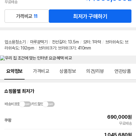
무료배송
최저가 구매하기
가격비교
11
업소용청소기
/
마루광택기
/
전선길이: 13.5m
/
모터: 1마력
/
브러쉬속도: 브
러쉬속도: 192rpm
/
브러쉬크기: 브러쉬크기: 410mm
메뉴 네비게이션
요약정보
가격비교
상품정보
의견/리뷰
연관상품
쇼핑몰별 최저가
배송비포함
카드할인
690,000
원
쿠팡
무료배송
1,045,680
원