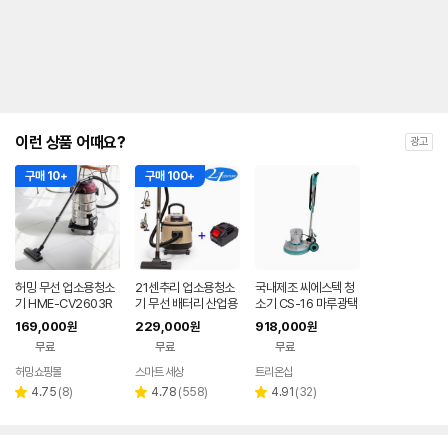
이런 상품 어때요?
광고
구매 10+
구매 100+
허밍 무선 업소용청소
21센추리 업소용청소
국내제조 씨에스텍 청
기 HME-CV2603R
기 무선 배터리 산업용
소기 CS-16 마루광택
W 30L 대용량 산업용
공업용 사무실 20리터
기 돌돌이 바닥청소기
169,000
229,000
918,000
원
원
원
사무실 청소기
건식 습식 청소기
계
무료
무료
무료
허밍쇼핑몰
스마트 세상
트리온샵
네이버
네이버
페이
페이
리
리
리
4.75
(
8
)
4.78
(
558
)
4.91
(
32
)
별
별
별
뷰
뷰
뷰
점
점
점
수
수
수