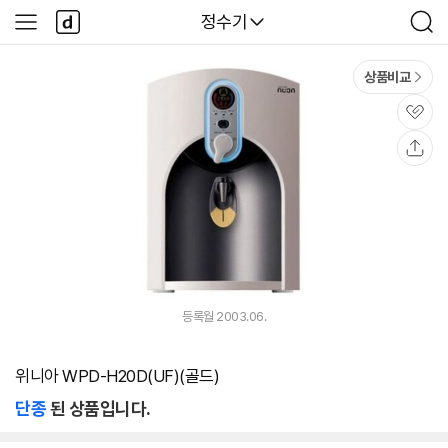
본문 바로가기
다
다나와
정수기
사
검
나
이
색
와
드
메
메
상품비교
인
뉴
관
심
공
유
등록월 2003.06.
위니아 WPD-H20D(UF)(골드)
단종
된 상품입니다.