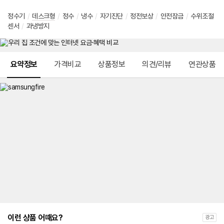
정수기
/
데스크형
/
정수
/
냉수
/
자기진단
/
정전보상
/
안전잠금
/
수위조절
센서
/
과냉방지
메뉴 네비게이션
요약정보
가격비교
상품정보
의견/리뷰
연관상품
이런 상품 어때요?
광고