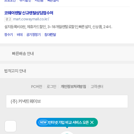
프로모션
추가할인
사은품
빠른설치
코웨이렌탈 신규렌탈상담접수처
mart.cowaymall.co.kr/
광고
설치등록비0원, 제휴카드할인, 3~18개월렌탈료할인,빠른설치, 신상품, 24시.
정수기
비데
공기청정기
침대렌탈
빠른배송 안내
법적고지 안내
PC버전
로그인
개인정보처리방침
고객센터
(주) 커넥트웨이브
인터넷 가입 비교 서비스 오픈
NEW
닫기
이
전