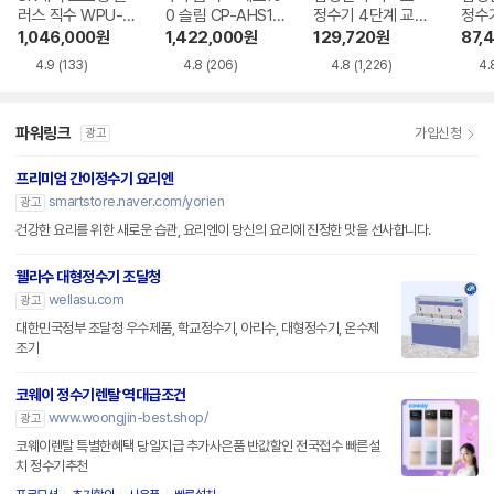
러스 직수 WPU-J
0 슬림 CP-AHS10
정수기 4단계 교체
정수
AC115SNS
0HEW
용 정수필터 HAF-
용 정
1,046,000
원
1,422,000
원
129,720
원
87,
HIN
HIM
4.9
(133)
4.8
(206)
4.8
(1,226)
4.
파워링크
가입신청
광고
프리미엄 간이정수기 요리엔
smartstore.naver.com/yorien
광고
건강한 요리를 위한 새로운 습관, 요리엔이 당신의 요리에 진정한 맛을 선사합니다.
웰라수 대형정수기 조달청
wellasu.com
광고
대한민국정부 조달청 우수제품, 학교정수기, 아리수, 대형정수기, 온수제
조기
코웨이 정수기렌탈 역대급조건
www.woongjin-best.shop/
광고
코웨이렌탈 특별한혜택 당일지급 추가사은품 반값할인 전국접수 빠른설
치 정수기추천