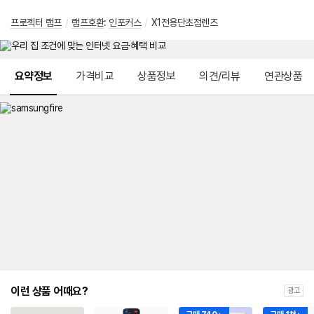
프로젝터 램프
/
램프호환
:
인포커스
/
X1전용단초점렌즈
메뉴 네비게이션
요약정보
가격비교
상품정보
의견/리뷰
연관상품
이런 상품 어때요?
광고