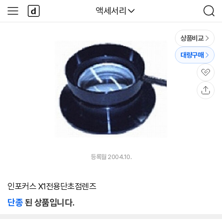
본문 바로가기
다
다나와
액세서리
사
검
나
이
색
와
드
메
메
상품비교
인
뉴
대량구매
관
심
공
유
등록월 2004.10.
인포커스 X1전용단초점렌즈
단종
된 상품입니다.