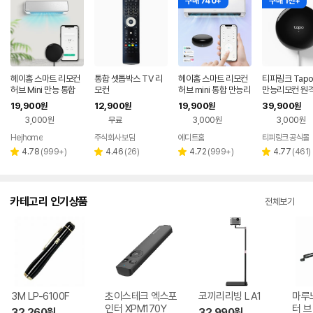
구매 740+
구매 1천+
헤이홈 스마트 리모컨
통합 셋톱박스 TV 리
헤이홈 스마트 리모컨
티피링크 Tapo
허브 Mini 만능 통합
모컨
허브 mini 통합 만능리
만능리모컨 원
리모콘 전기히터 에어
모컨 TV 셋톱박스 에
스마트 음성인식
19,900
12,900
19,900
39,900
원
원
원
원
컨 TV 원격제어
어컨 원격제어
에어컨 통합 I
3,000원
무료
3,000원
3,000원
Hejhome
주식회사 보담
에디트홈
티피링크 공식몰
리
리
리
리
4.78
(
999+
)
4.46
(
26
)
4.72
(
999+
)
4.77
(
461
)
별
별
별
별
뷰
뷰
뷰
뷰
점
점
점
점
수
수
수
수
카테고리 인기상품
전체보기
3M LP-6100F
초이스테크 엑스포
코끼리리빙 LA1
마루
인터 XPM170Y
터 
32,260
원
32,990
원