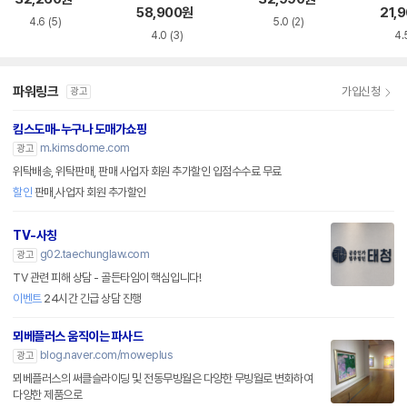
JM-
58,900
원
21,
4.6
(5)
5.0
(2)
4.0
(3)
4.
파워링크
가입신청
광고
킴스도매-누구나 도매가쇼핑
m.kimsdome.com
광고
위탁배송, 위탁판매, 판매 사업자 회원 추가할인 입점수수료 무료
할인
판매,사업자 회원 추가할인
TV-사칭
g02.taechunglaw.com
광고
TV 관련 피해 상담 - 골든타임이 핵심입니다!
이벤트
24시간 긴급 상담 진행
뫼베플러스 움직이는 파사드
blog.naver.com/moweplus
광고
뫼베플러스의 써클슬라이딩 및 전동무빙월은 다양한 무빙월로 변화하여
다양한 제품으로