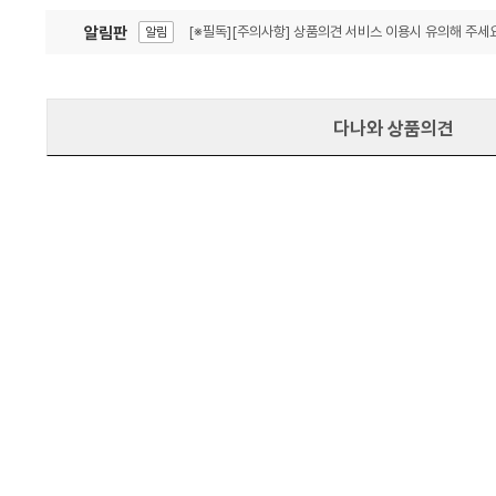
알림판
[※필독][주의사항] 상품의견 서비스 이용시 유의해 주세요
알림
잦은 오류, PC속도 잡자! PC안정화 위해 이건 꼭!
알림
다나와 상품의견