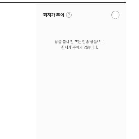
툴
최저가 추이
알
팁
림
보
받
기
기
상품 출시 전 또는 단종 상품으로,
최저가 추이가 없습니다.