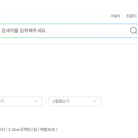
자동차
조립PC
소기
스팀청소기
 / 3.2bar강력한스팀 / 예열30초 /