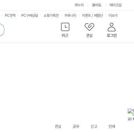
에누리
몰테일
메이크샵
서
PC견적
PC구매상담
쇼핑기획전
커뮤니티
이벤트
/
체험단
더보기
비
검
색
최근
관심
로그인
스
관심
공유
신고
인쇄