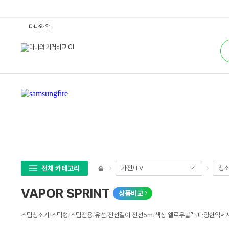
V
다나와 앱
A
P
통
O
합
R
검
S
색
P
R
I
N
T
:
다
나
와
가
격
비
교
전체 카테고리
가전/TV
청
홈
VAPOR SPRINT
상품비교
상
스팀청소기
/
스틱형
/
스팀전용
/
유선
/
전선길이
:
전선5m
/
색상
:
옐로우블랙
/
다양한악세사리
세
스