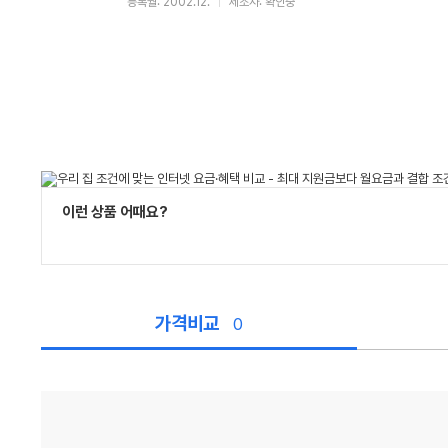
등록월: 2002.12.
제조사: 확인중
이런 상품 어때요?
가격비교
0
가
격
비
교