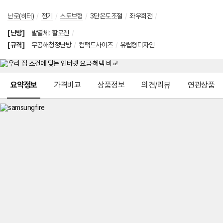
난로(히터)
/
전기
/
스토브형
/
3단온도조절
/
좌우회전
/
[난방]
발열체
:
할로겐
/
[규격]
무공해청정난방
/
컴팩트사이즈
/
유럽형디자인
메뉴 네비게이션
요약정보
가격비교
상품정보
의견/리뷰
연관상품