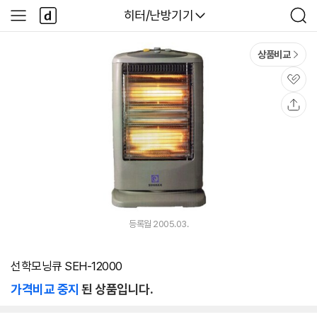
본문 바로가기
다
다나와
히터/난방기기
사
검
나
이
색
와
드
메
메
상품비교
인
뉴
관
심
공
유
등록월 2005.03.
선학모닝큐 SEH-12000
가격비교 중지
된 상품입니다.