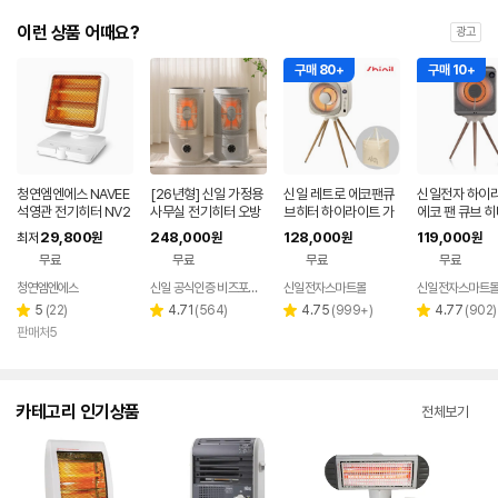
이런 상품 어때요?
광고
구매 80+
구매 10+
청연엠엔에스 NAVEE
[26년형] 신일 가정용
신일 레트로 에코팬큐
신일전자 하이
석영관 전기히터 NV2
사무실 전기히터 오방
브히터 하이라이트 가
에코 팬 큐브 히
52-DHTA10
난로 난방기 스토브 에
정용 전기히터 크림베
이 SEH-F600
29,800
248,000
128,000
119,000
최저
원
원
원
원
코 + 상부망 포함
이지 SEH-BE800P
무료
무료
무료
무료
청연엠엔에스
신일 공식인증 비즈포비즈
신일전자스마트몰
신일전자스마트
리
리
리
리
5
(
22
)
4.71
(
564
)
4.75
(
999+
)
4.77
(
902
)
별
별
별
별
뷰
뷰
뷰
뷰
판매처5
점
점
점
점
수
수
수
수
카테고리 인기상품
전체보기