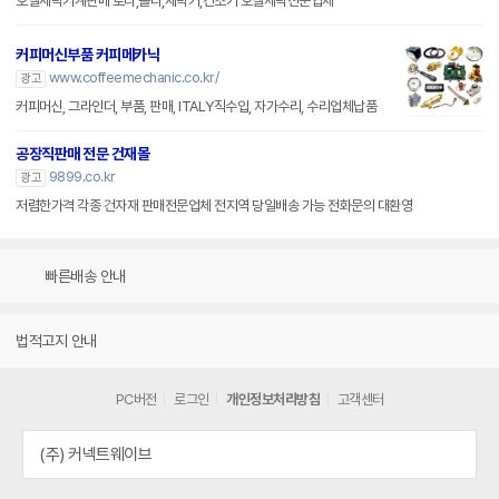
호텔세탁기계판매 로라,폴다,세탁기,건조기 호텔세탁전문업체
커피머신부품 커피메카닉
www.coffeemechanic.co.kr/
광고
커피머신, 그라인더, 부품, 판매, ITALY직수입, 자가수리, 수리업체납품
공장직판매 전문 건재몰
9899.co.kr
광고
저렴한가격 각종 건자재 판매전문업체 전지역 당일배송 가능 전화문의 대환영
빠른배송 안내
법적고지 안내
PC버전
로그인
개인정보처리방침
고객센터
(주) 커넥트웨이브