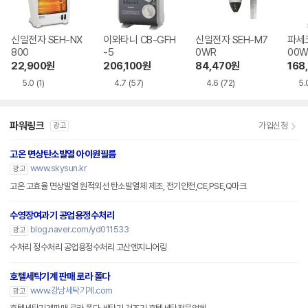
신일전자 SEH-NX
이와타니 CB-GFH
신일전자 SEH-M7
파세코
800
-5
0WR
00W
22,900
원
206,100
원
84,470
원
168
5.0
(1)
4.7
(57)
4.6
(72)
5.
파워링크
가입신청
광고
고온 면상탄소발열 아이원필름
www.skysun.kr
광고
고온 고효율 면상발열 원적외선 탄소발열체 제조, 전기안전,CE,PSE,Q마크
수영장여과기 공업용정수처리
blog.naver.com/yd011533
광고
수처리 정수처리 공업용정수처리 고산엔지니어링
호텔세탁기계 판매 로라 폴다
www.강남세탁기계.com
광고