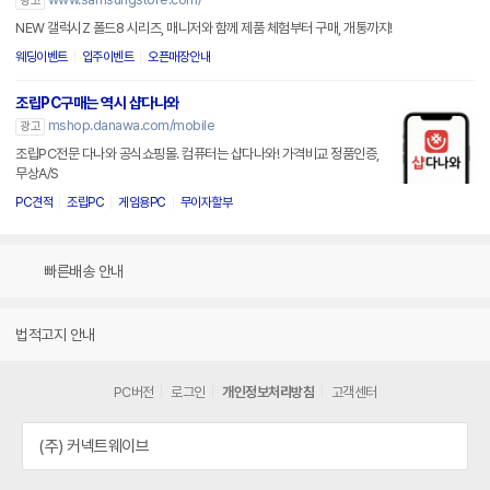
광고
NEW 갤럭시Z 폴드8 시리즈, 매니저와 함께 제품 체험부터 구매, 개통까지!
웨딩이벤트
입주이벤트
오픈매장안내
조립PC구매는 역시 샵다나와
mshop.danawa.com/mobile
광고
조립PC전문 다나와 공식쇼핑몰. 컴퓨터는 샵다나와! 가격비교 정품인증,
무상A/S
PC견적
조립PC
게임용PC
무이자할부
빠른배송 안내
법적고지 안내
PC버전
로그인
개인정보처리방침
고객센터
(주) 커넥트웨이브