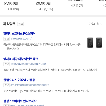
51,900
원
29,900
원
4.7
(707)
4.
4.8
(816)
4.8
(1,035)
파워링크
가입신청
광고
알리익스프레스 PC스피커
aliexpress.com/
광고
풍성한 사운드를 원해요? PC스피커 검색하고 알리에서 내게 맞는 사운
드 찾아보세요
행사의 최강 의왕 이벤트뱅크
cafe.naver.com/event4989
광고
음향 조명 무대 특수효과 트러스레이어 밴드악기 LED영상 행사용품 밴드&노래방기기
한컴오피스 2024 가정용
smartstore.naver.com/sbcore
광고
포인트적립/PC,노트북 설치/이메일 또는 MLP 또는 USB 발송/게임용 주변기기
삼성스토어에서 만나보세요
www.samsungstore.com/