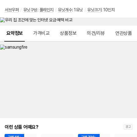
서브우퍼
/
유닛구성
:
풀레인지
/
유닛개수
: 1유닛
/
유닛크기
: 10인치
메뉴 네비게이션
요약정보
가격비교
상품정보
의견/리뷰
연관상품
이런 상품 어때요?
광고