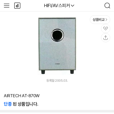
본문 바로가기
다
다나와
HIFI/AV스피커
사
검
나
이
색
와
드
메
메
상품비교
인
뉴
관
심
공
유
등록월 2005.03.
AIRTECH AT-870W
단종
된 상품입니다.