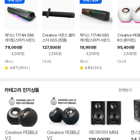
구매 1천+
구매 730+
제닉스 TITAN SB9
Creative 사운드 블라
제닉스 TITAN SB3
Creative PEB
게이밍스피커 사운드
스터 GS5 (정품)
게이밍스피커 사운드
RO (화이트)
바 컴퓨터스피커
바 컴퓨터스피커
79,000
127,500
19,900
95,400
원
원
원
원
3,000원
2,500원
3,000원
2,500원
제닉스
다나와
제닉스
다나와
네이버
네이버
네이버
네이버
페이
페이
페이
페이
리
리
4.87
(
999+
)
4.84
(
641
)
별
별
뷰
뷰
점
점
수
수
카테고리 인기상품
전체보기
Creative PEBBLE
Creative PEBBLE
에디파이어 MR4
캔스톤
V3
V2
119,000
원
24,