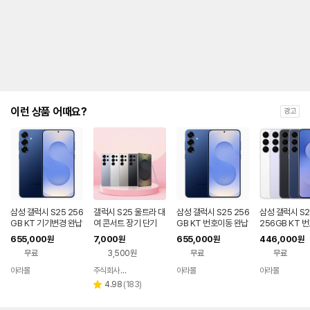
제
안
내
및
유
지
해
야
되
는
이런 상품 어때요?
광고
대
략
적
인
기
간
을
안
내
삼성 갤럭시 S25 256
갤럭시 S25 울트라 대
삼성 갤럭시 S25 256
삼성 갤럭시 S2
를
GB KT 기기변경 완납
여 콘서트 장기 단기
GB KT 번호이동 완납
256GB KT 
공시지원 완납
나
655,000
7,000
655,000
446,000
원
원
원
원
타
무료
3,500원
무료
무료
내
는
아라몰
주식회사 폰빌리지
아라몰
아라몰
네이버
표
페이
리
4.98
(
183
)
별
입
뷰
점
니
수