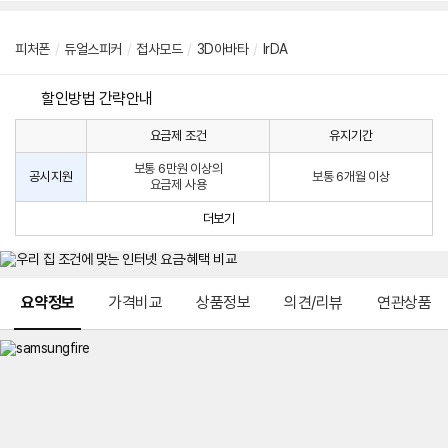
피처폰
/
듀얼스피커
/
접사모드
/
3D아바타
/
lrDA
할인방법 간략안내
요금제 조건
유지기간
통
통
신
보통 6만원 이상의
사
신
공시지원
보통 6개월 이상
요금제 사용
할
사
인
공
더보기
방
시
법
지
원
및
메뉴 네비게이션
선
요약정보
가격비교
상품정보
의견/리뷰
연관상품
택
약
정
주
적
용
요
금