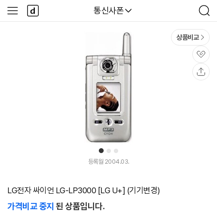
본문 바로가기
다
다나와
통신사폰
사
검
나
이
색
와
드
메
메
상품비교
인
뉴
관
심
공
유
1
2
3
등록월 2004.03.
LG전자 싸이언 LG-LP3000 [LG U+] (기기변경)
가격비교 중지
된 상품입니다.