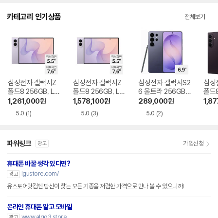
다.
카테고리 인기상품
전체보기
삼성전자 갤럭시Z
삼성전자 갤럭시Z
삼성전자 갤럭시S2
삼성
폴드8 256GB, LG
폴드8 256GB, LG
6 울트라 256GB,
폴드8
U+ 번호이동 완납
U+ 기기변경 완납
LG U+ 번호이동 완
GB,
1,261,000
원
1,578,100
원
289,000
원
1,87
납
경 
5.0
(1)
5.0
(3)
5.0
(2)
파워링크
가입신청
광고
휴대폰 바꿀 생각 있다면?
lgustore.com/
광고
유스토어닷컴엔 당신이 찾는 모든 기종을 저렴한 가격으로 만나 볼 수 있으니까!
온라인 휴대폰 알고 모바일
www.algo3.store
광고