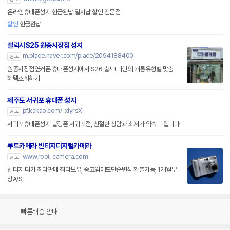
온라인휴대폰성지 현금완납 일시납 할인 전문점
할인
현금완납
갤럭시S25 원종시장점 성지
m.place.naver.com/place/2094188400
광고
원종시장점옆커폰 휴대폰성지에서!S26 출시! 나만의 개통유형별 맞춤
혜택조회하기
제주도 서귀포 휴대폰 성지
pf.kakao.com/_xiyrsX
광고
서귀포휴대폰성지 블링폰 서귀포점, 친절한 상담과 최저가 약속 드립니다
루트카메라 빈티지디지털카메라
www.root-camera.com
광고
빈티지 디카 최댜판매 최댜보유, 중고임에도단순변심 환불가능, 1개월무
상A/S
빠른배송 안내