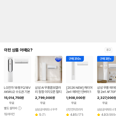
안
내
를
나
타
내
는
표
입
니
다.
이런 상품 어때요?
광고
구매 310+
구매 3천+
LG전자 18평 FQ18V
삼성 AI 무풍콤보갤러
[2026 NEW] 캐리어
삼성 무풍 에어
AKWU2 수도권 기본
리 청정 이지오픈 멀티
2in1 에어컨 인버터 1
형 2in1 AF70
설치 포함 투인원 에어
형 에어컨 AF80F17D
등급 멀티형 wifi 17평
BRS 일반배관 
15,014,750
2,799,000
1,908,000
2,327,000
원
원
원
컨
22WRS 기본설치포
+6평 투인원 전국 설
기본설치비포
무료
무료
무료
무료
함
치비포함
별도 설치비
삼성공식파트너 우주
선인전자프라자
1등에어컨
리
리
리
5
(
7
)
4.85
(
171
)
4.93
(
999