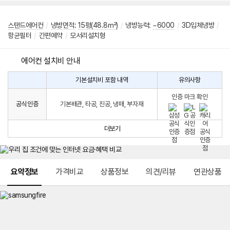
스탠드에어컨
/
냉방면적
:
15평(48.8㎡)
/
냉방능력:
~6000
/
3D입체냉방
/
항균필터
/
간편예약
/
모서리설치형
에어컨 설치비 안내
기본설치비 포함 내역
유의사항
에
에
어
인증 마크 확인
컨
어
공식인증
기본배관, 타공, 진공, 냉매, 부자재
설
컨
치
구
비
매
더보기
시
발
생
되
메뉴 네비게이션
는
요약정보
가격비교
상품정보
의견/리뷰
연관상품
설
치
비
에
대
한