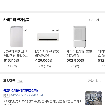
별
별
별
뷰
뷰
뷰
점
점
점
수
수
수
카테고리 인기상품
전체보기
LG전자 휘센 오브
LG전자 휘센 SQ0
캐리어 DAPB-009
캐리
제컬렉션 듀얼호스
6FA1WDS
0IDWSD
스 B
PQ08FDWBS
WS
818,110
원
420,000
원
602,800
원
532
4.8
(71)
4.9
(545)
5.0
(11)
4.
파워링크
가입신청
광고
중고가전제품(한밭중고전자)
042-523-8179.kti114.net
광고
에어컨 냉난방기 TV 냉장고 주방용품 사무품 가전용품 필요품 등 고가 매