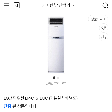
본문 바로가기
다
다나와
에어컨/냉난방기
사
검
나
이
색
와
드
메
메
상품비교
인
뉴
관
심
공
유
1
2
등록월 2005.02.
LG전자 휘센 LP-C151BUC (기본설치비 별도)
단종
된 상품입니다.