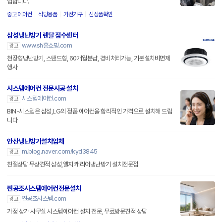
입합니다.
중고 에어컨
식당용품
가전가구
신상품확인
삼성냉난방기 렌탈 접수센터
www.sh홈쇼핑.com
광고
천장형냉난방기, 스탠드형, 60개월분납, 경비처리가능, 기본설치비면제
행사
시스템에어컨 전문시공 설치
시스템에어컨.com
광고
BIN-시스템은 삼성,LG의 정품 에어컨을 합리적인 가격으로 설치해 드립
니다
안산냉난방기설치업체
m.blog.naver.com/kyd3845
광고
친절상담 무상견적 삼성,엘지 캐리어냉난방기 설치전문점
찐공조시스템에어컨전문설치
찐공조시스템.com
광고
가정 상가 사무실 시스템에어컨 설치 전문, 무료방문견적 상담