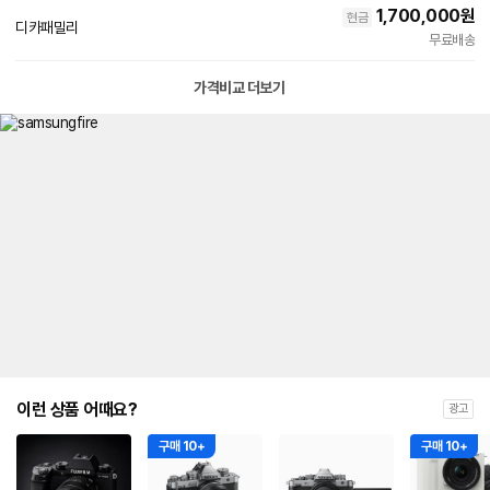
1,700,000
원
현금
디카패밀리
무료배송
가격비교 더보기
이런 상품 어때요?
광고
구매 10+
구매 10+