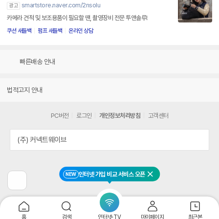
smartstore.naver.com/2nsolu
광고
카메라 견적 및 보조용품이 필요할 땐, 촬영장비 전문 투앤솔루!
쿠션 새들백
펌프 새들백
온라인 상담
빠른배송 안내
법적고지 안내
PC버전
로그인
개인정보처리방침
고객센터
(주) 커넥트웨이브
인터넷 가입 비교 서비스 오픈
NEW
닫기
이
전
페
이
지
홈
검색
인터넷·TV
마이페이지
최근본
로