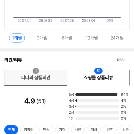
1개월
3개월
6개월
12개월
24개월
의견/리뷰
더보기
1
51
다나와 상품의견
쇼핑몰 상품리뷰
5점
94%
4.9
51
4점
4%
3점
2%
2점
0%
1점
0%
전체
카메라
만족
가격
사진
저렴
렌즈
정품