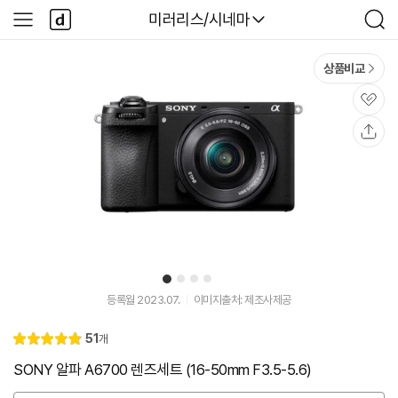
본문 바로가기
다
다나와
미러리스/시네마
사
검
나
이
색
와
드
메
메
상품비교
인
뉴
관
심
공
유
1
2
3
4
유
튜
등록월 2023.07.
이미지출처: 제조사제공
브
동
리
51
개
영
별
4.
뷰
상
점
9
SONY 알파 A6700 렌즈세트 (16-50mm F3.5-5.6)