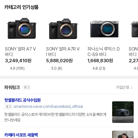
카테고리 인기상품
SONY 알파 A7 V
SONY 알파 A7R V
파나소닉 루믹스 D
SONY
바디
I 바디
C-S9 바디
바디
3,249,410
원
5,888,020
원
1,668,830
원
2,2
4.9
(106)
5.0
(8)
4.8
(23)
4.
파워링크
가입신청
광고
핫셀블라드 공식수입원
smartstore.naver.com/hasselblad_official
광고
핫셀블라드 공식스토어 게이트비젼 핫셀블라드의 다양한 소식을 빠르게
만나보세요
카메라 서포트 새들백