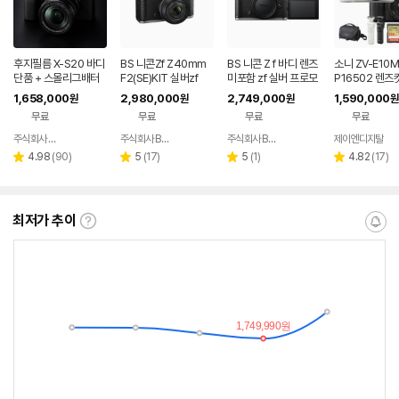
후지필름 X-S20 바디
BS 니콘Zf Z40mm
BS 니콘 Z f 바디 렌즈
소니 ZV-E10M
단품 + 스몰리그배터
F2(SE)KIT 실버zf
미포함 zf 실버 프로모
P16502 렌즈킷
리 (2종 포토리뷰리뷰
션
VPT2BT 그립
1,658,000
2,980,000
2,749,000
1,590,000
원
원
원
원
이벤트)
G U21가방
무료
무료
무료
무료
주식회사 정준포커스
주식회사 BS디지털
주식회사 BS디지털
제이엔디지탈
네이버
네이버
네이버
페이
페이
페이
리
리
리
리
4.98
(
90
)
5
(
17
)
5
(
1
)
4.82
(
17
)
별
별
별
별
뷰
뷰
뷰
뷰
점
점
점
점
수
수
수
수
최저가 추이
최
알
저
림
가
받
추
는
이
중
란?