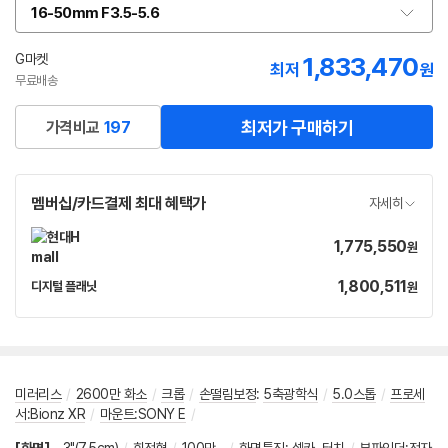
16-50mm F3.5-5.6
옵
션
선
G마켓
1,833,470
최저
원
택
무료배송
최저가 구매하기
가격비교
197
멤버십/카드결제 최대 혜택가
자세히
1,775,550
가
원
격
1,800,511
가
디지털 플래닛
원
네
격
이
버
페
이
미러리스
/
2600만 화소
/
크롭
/
손떨림보정
:
5축광학식
/
5.0스톱
/
프로세
서:Bionz XR
/
마운트:SONY E
/