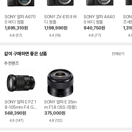
SONY 알파 A670
SONY ZV-E10 II 바
SONY 알파 A640
SONY
0 바디 정품
디 정품
0 바디 정품
즈세트
F3.5-
1,695,310
원
1,198,990
원
840,750
원
1,31
4.8
(57)
4.4
(19)
4.8
(77)
4.
같이 구매하면 좋은 상품
전체보기
추천렌즈
SONY 알파 E PZ 1
SONY 알파 E 35m
8-105mm F4 G
m F1.8 OSS (정품)
OSS (정품)
568,390
원
375,000
원
4.6
(147)
4.8
(122)