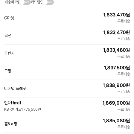
배송비포함
카드할인
1,833,470
원
G마켓
무료배송
1,833,470
원
옥션
무료배송
1,833,480
원
11번가
무료배송
1,837,500
원
쿠팡
무료배송
1,838,900
원
디지털 플래닛
네
무료배송
이
버
1,869,000
원
현대Hmall
페
KB국민카드
1,775,550원
이
무료배송
1,885,080
원
홈&쇼핑
무료배송