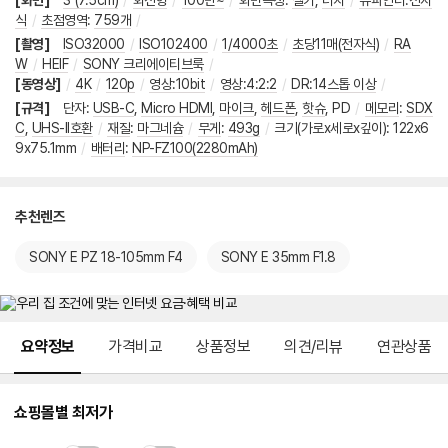
[화면]
3"(7.5cm)
/
회전형
/
100만~
/
화면특징
:
셀카
,
터치
/
뷰파인더:전자
식
/
초점영역
:
759개
/
[촬영]
ISO32000
/
ISO102400
/
1/4000초
/
초당11매(전자식)
/
RA
W
/
HEIF
/
SONY 크리에이티브룩
/
[동영상]
/
4K
/
120p
/
영상:10bit
/
영상:4:2:2
/
DR:14스톱 이상
/
[규격]
단자
:
USB-C
,
Micro HDMI
,
마이크
,
헤드폰
,
핫슈
,
PD
/
메모리
:
SDX
C
,
UHS-II호환
/
재질
:
마그네슘
/
무게
:
493g
/
크기(가로x세로x깊이)
:
122x6
9x75.1mm
/
배터리
:
NP-FZ100(2280mAh)
추천렌즈
SONY E PZ 18-105mm F4
SONY E 35mm F1.8
메뉴 네비게이션
요약정보
가격비교
상품정보
의견/리뷰
연관상품
쇼핑몰별 최저가