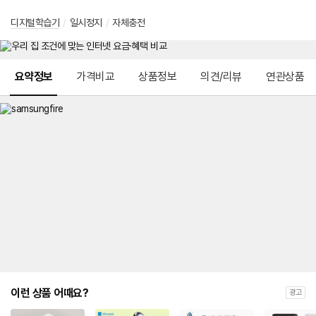
디지털학습기
/
일시정지
/
자체충전
메뉴 네비게이션
요약정보
가격비교
상품정보
의견/리뷰
연관상품
이런 상품 어때요?
광고