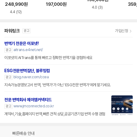
248,990
원
197,000
원
359
4.0
(3)
4.4
(12)
파워링크
가입신청
광고
번역기 전문은 이포넷!
aitrans.e4net.net/
광고
이포넷의 AITrans를 통해 빠르고 정확한 번역기을 경험하세요
ESG전문번역집단, 블루밍컴
blog.naver.com/ccea
광고
지속가능경영보고서 번역, '번역가'가 아닌 'ESG전문 번역가'에게 맡기세요.
전문 번역회사 제이엠커넥티드
www.jmconnected.co.kr
광고
계약서,기술,홈페이지 번역,빠른 견적 상담,공공기관기업 번역 수행 경험
빠른배송 안내