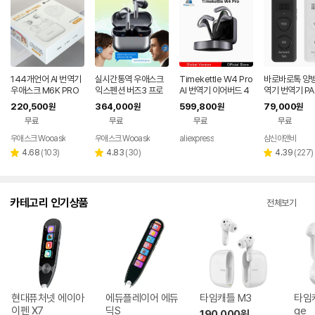
144개언어 AI 번역기
실시간통역 우애스크
Timekettle W4 Pro
바로바로톡 양방
우애스크 M6K PRO
익스펜션 버즈3 프로
AI 번역기 이어버드 4
역기 번역기 PA-
블루투스이어폰 실시
동시통역 번역기 이어
0개 언어의 양방향 실
여행 영어 중국
220,500
364,000
599,800
79,000
원
원
원
원
간통역기
폰
시간 번역 음성 지원 회
어 한영 음성인
무료
무료
무료
무료
의 보조
우애스크 Wooask
우애스크 Wooask
aliexpress
삼신이앤비
리
리
리
4.68
(
103
)
4.83
(
30
)
4.39
(
227
)
별
별
별
뷰
뷰
뷰
점
점
점
수
수
수
카테고리 인기상품
전체보기
현대퓨처넷 에이아
에듀플레이어 에듀
타임캐틀 M3
타임캐
이펜 X7
딕S
ge
190,000
원