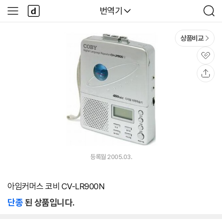
본문 바로가기
다
다나와
번역기
사
검
나
이
색
와
드
메
메
상품비교
인
뉴
관
심
공
유
등록월 2005.03.
아임커머스 코비 CV-LR900N
단종
된 상품입니다.