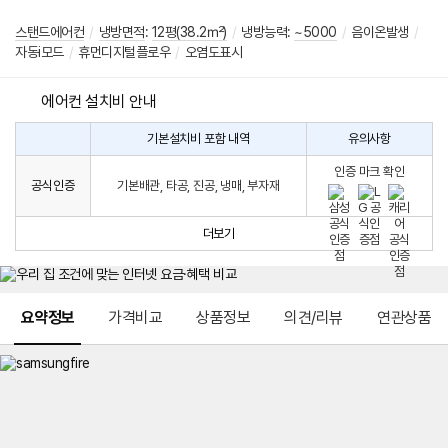
스탠드에어컨
/
냉방면적
:
12평(38.2㎡)
/
냉방능력:
~5000
/
음이온발생
/
자동i모드
/
휴먼디지털플로우
/
오염도표시
에어컨 설치비 안내
기본설치비 포함 내역
유의사항
에
에
어
인증 마크 확인
컨
어
공식인증
기본배관, 타공, 진공, 냉매, 부자재
설
컨
치
구
비
매
더보기
시
발
생
되
메뉴 네비게이션
는
요약정보
가격비교
상품정보
의견/리뷰
연관상품
설
치
비
에
대
한
안