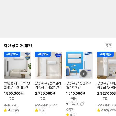
내
를
나
타
내
는
표
입
니
다.
이런 상품 어때요?
광고
구매 20+
구매 10+
구매 3천+
26년형 캐리어 24평
삼성 AI 무풍콤보갤러
삼성 무풍 1등급 2in1
삼성 무풍 에어
2IN1 멀티형 에어컨
리 청정 이지오픈 멀티
3in1 에어컨
형 2in1 AF70
형 에어컨 AF80F17D
BRS 일반배관 
1,890,000
2,799,000
1,540,000
2,327,000
원
원
원
22WRS 기본설치포
기본설치비포
무료
무료
착불
무료
함
별도 설치비
캐리어정품인증점
삼성공식파트너 우주
네이버
페이
수공조
리
리
네이버
리
4.83
(
6
)
5
(
7
)
4.93
(
999
별
별
별
페이
뷰
뷰
리
뷰
5
(
3
)