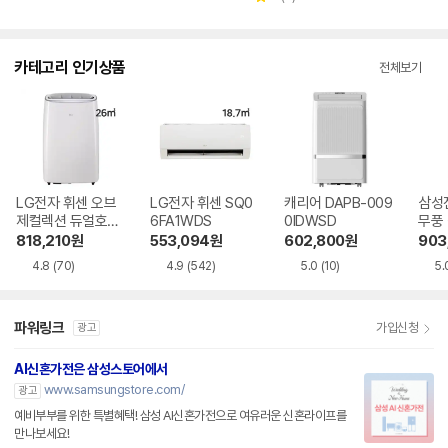
점
점
점
별
수
수
뷰
수
점
수
카테고리 인기상품
전체보기
LG전자 휘센 오브
LG전자 휘센 SQ0
캐리어 DAPB-009
삼성
제컬렉션 듀얼호스
6FA1WDS
0IDWSD
무풍
PQ08FDWBS
06C
818,210
원
553,094
원
602,800
원
903
4.8
(70)
4.9
(542)
5.0
(10)
5.
파워링크
가입신청
광고
AI신혼가전은 삼성스토어에서
www.samsungstore.com/
광고
예비부부를 위한 특별혜택! 삼성 AI신혼가전으로 여유러운 신혼라이프를
만나보세요!