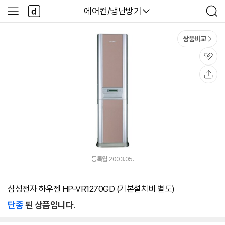
본문 바로가기
다
다나와
에어컨/냉난방기
사
검
나
이
색
와
드
메
메
상품비교
인
뉴
관
심
공
유
등록월 2003.05.
삼성전자 하우젠 HP-VR1270GD (기본설치비 별도)
단종
된 상품입니다.