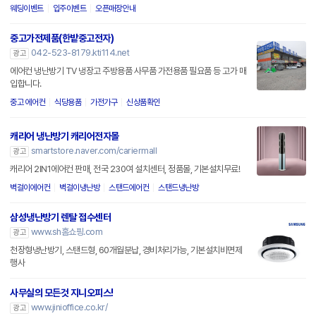
웨딩이벤트
입주이벤트
오픈매장안내
중고가전제품(한밭중고전자)
042-523-8179.kti114.net
광고
에어컨 냉난방기 TV 냉장고 주방용품 사무품 가전용품 필요품 등 고가 매
입합니다.
중고 에어컨
식당용품
가전가구
신상품확인
캐리어 냉난방기 캐리어전자몰
smartstore.naver.com/cariermall
광고
캐리어 2IN1에어컨 판매, 전국 230여 설치센터, 정품몰, 기본설치무료!
벽걸이에어컨
벽걸이냉난방
스탠드에어컨
스탠드냉난방
삼성냉난방기 렌탈 접수센터
www.sh홈쇼핑.com
광고
천장형냉난방기, 스탠드형, 60개월분납, 경비처리가능, 기본설치비면제
행사
사무실의 모든것 지니오피스!
www.jinioffice.co.kr/
광고