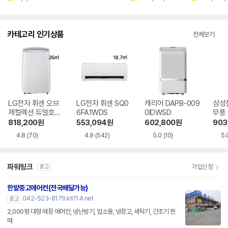
점
별
별
별
뷰
수
뷰
뷰
점
점
점
수
수
수
카테고리 인기상품
전체보기
LG전자 휘센 오브
LG전자 휘센 SQ0
캐리어 DAPB-009
삼성
제컬렉션 듀얼호스
6FA1WDS
0IDWSD
무풍
PQ08FDWBS
06C
818,200
원
553,094
원
602,800
원
903
4.8
(70)
4.9
(542)
5.0
(10)
5.
파워링크
가입신청
광고
한밭중고에어컨(전국배달가능)
042-523-8179.kti114.net
광고
2,000평 대형 매장 에어컨, 냉난방기, 업소용, 냉장고, 세탁기, 건조기 판
매