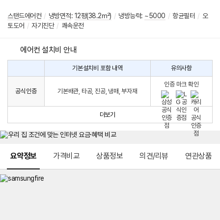
스탠드에어컨
/
냉방면적
:
12평(38.2㎡)
/
냉방능력:
~5000
/
항균필터
/
오
토도어
/
자기진단
/
쾌속운전
에어컨 설치비 안내
기본설치비 포함 내역
유의사항
에
에
어
인증 마크 확인
컨
어
공식인증
기본배관, 타공, 진공, 냉매, 부자재
설
컨
치
구
비
매
더보기
시
발
생
되
메뉴 네비게이션
는
요약정보
가격비교
상품정보
의견/리뷰
연관상품
설
치
비
에
대
한
안