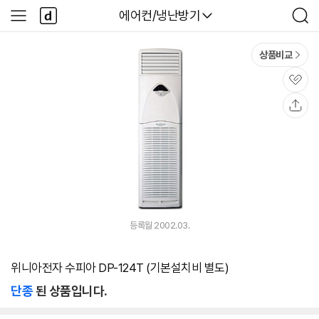
본문 바로가기
다
다나와
에어컨/냉난방기
사
검
나
이
색
와
드
메
메
상품비교
인
뉴
관
심
공
유
등록월 2002.03.
위니아전자 수피아 DP-124T (기본설치비 별도)
단종
된 상품입니다.