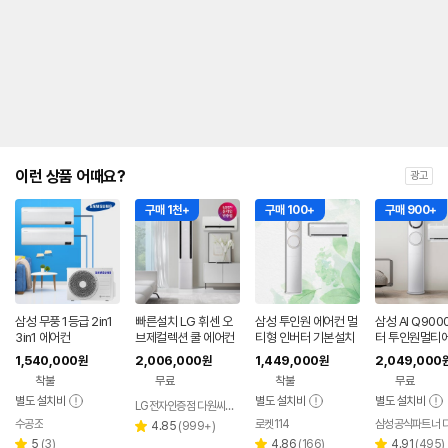
내
를
나
타
내
는
표
입
니
다.
이런 상품 어때요?
광고
구매 1천+
구매 100+
구매 900+
삼성 무풍 1등급 2in1
빠른설치 LG 휘센 오
삼성 투인원 에어컨 멀
삼성 AI Q900
3in1 에어컨
브제컬렉션 쿨 에어컨
티형 인버터 기본설치
터 투인원멀티
2in1 FQ17FC1EC2
실외기포함 26년 AIQ
AF60F17D11
1,540,000
2,006,000
1,449,000
2,049,000
원
원
원
기본설치포함
9000 AF17B6474
기본설치포함 
착불
무료
착불
무료
WZRS
관
별도 설치비
별도 설치비
별도 설치비
LG전자인증점 다원씨앤씨
수공조
로켓114
네이버
리
4.85
(
999+
)
별
페이
리
뷰
리
리
5
(
3
)
4.86
(
166
)
4.91
(
495
)