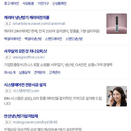
중고 에어컨
식당용품
가전가구
신상품확인
캐리어 냉난방기 캐리어전자몰
smartstore.naver.com/cariermall
광고
캐리어 2IN1에어컨 판매, 전국 230여 설치센터, 정품몰, 기본설치무료!
벽걸이에어컨
벽걸이냉난방
스탠드에어컨
스탠드냉난방
사무실의 모든것 지니오피스!
www.jinioffice.co.kr/
광고
기업맞춤형 비즈니스 토탈 쇼핑몰! 사무집기, 냉난방, OA전문, 상품+가격 경쟁력
회사소개
납품실적
견적문의
고객센터
시스템에어컨 전문시공 설치
시스템에어컨.com
광고
BIN-시스템은 삼성,LG의 정품 에어컨을 합리적인 가격으로 설치해 드립
니다
안산냉난방기설치업체
m.blog.naver.com/kyd3845
광고
친절상담 무상견적 삼성,엘지 캐리어냉난방기 설치전문점