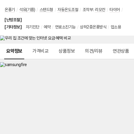
온풍기
/
석유(기름)
/
스탠드형
/
자동온도조절
/
조작부
:
리모컨
/
타이머
/
[난방조절]
[기타정보]
자기진단
/
예약
/
연료소진기능
/
상하2중온풍방식
/
업소용
메뉴 네비게이션
요약정보
가격비교
상품정보
의견/리뷰
연관상품