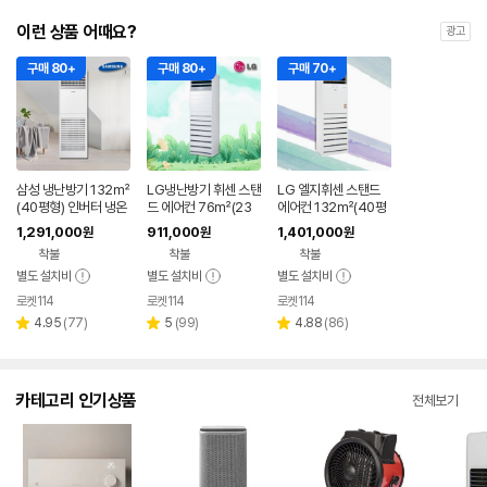
이런 상품 어때요?
광고
구매 80+
구매 80+
구매 70+
삼성 냉난방기 132㎡
LG냉난방기 휘센 스탠
LG 엘지휘센 스탠드
(40평형) 인버터 냉온
드 에어컨 76㎡(23
에어컨 132㎡(40평
풍기 스탠드 에어컨 사
평형) 인버터 냉온풍기
형) 인버터 냉난방기
1,291,000
911,000
1,401,000
원
원
원
무실 업소용
업소용 기본설치비별
냉온풍기 기본설치비
착불
착불
착불
도
별도
별도 설치비
별도 설치비
별도 설치비
로켓114
로켓114
로켓114
리
리
리
4.95
(
77
)
5
(
99
)
4.88
(
86
)
별
별
별
뷰
뷰
뷰
점
점
점
수
수
수
카테고리 인기상품
전체보기