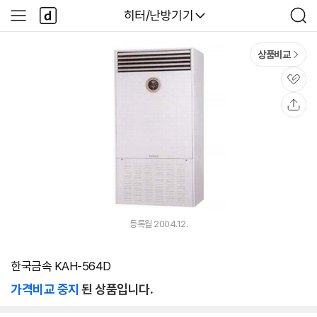
본문 바로가기
다
다나와
히터/난방기기
사
검
나
이
색
와
드
메
메
상품비교
인
뉴
관
심
공
유
등록월 2004.12.
한국금속 KAH-564D
가격비교 중지
된 상품입니다.