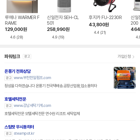
루메나 WARMER F
신일전자 SEH-CL
후지카 FU-2230R
신일전
RAME
501
200
43,800
원
129,000
원
258,990
원
464
4.4
(21)
4.6
(28)
4.9
(19)
4.
파워링크
가입신청
광고
온풍기 전화상담
www.부천한일펌프.com
광고
정성을 다하겠습니다 온풍기 전국택배송.공장산업용,업소용히타
호텔세탁전문
www.강남세탁기계.com
광고
호텔세탁전문 모텔세탁전문 연수원 리조트 세탁업체
스팀팟 무시동히터
steampot.kr
광고