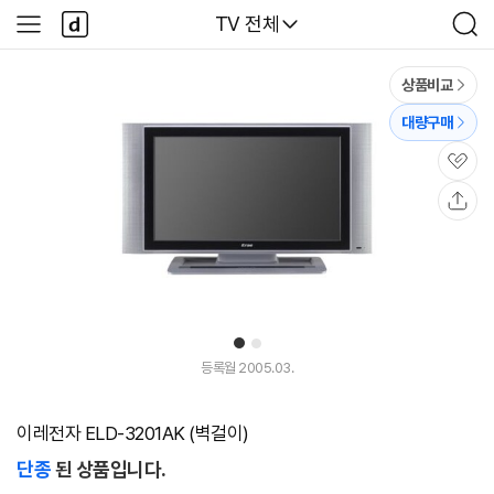
본문 바로가기
다
다나와
TV 전체
사
검
나
이
색
와
드
메
메
상품비교
인
뉴
대량구매
관
심
공
유
1
2
등록월 2005.03.
이레전자 ELD-3201AK (벽걸이)
단종
된 상품입니다.