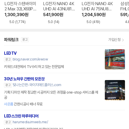
LG전자 스탠바이미
LG전자 NANO 4K
LG전자 NANO 4K
삼성전
2 Max 32LX6BPG
UHD AI 43NU810
UHD AI 75NU850
FHL
A
BENA
BENA
1,300,390
원
541,900
원
1,204,590
원
591
5.0
(1,774)
5.0
(14)
5.0
(419)
4.
파워링크
가입신청
광고
LEDTV
blog.naver.com/ewow
광고
키워드:대전에서 TV수리 하고 있는 전문업체
30년 노하우 간판의 모든것
빛나는간판-와이지애드플러스.com
광고
기획 디자인 제작 정교한 시공까지 모든 과정을 one-stop 서비스를 제
공
사은품
간판시공시 배너 무료
LED스크린 하루미디어
harumedia.imweb.me/
광고