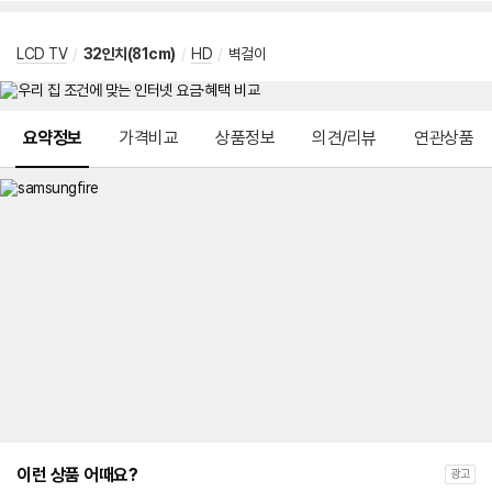
LCD TV
/
32인치(81cm)
/
HD
/
벽걸이
메뉴 네비게이션
요약정보
가격비교
상품정보
의견/리뷰
연관상품
이런 상품 어때요?
광고