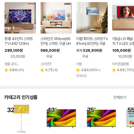
창홍 43인치 스마트
스타인즈 165cm(65
더함 화이트 스마트TV
1등급 LG 패널
TV UHD 120Hz
인치) 스마트 구글 UH
81cm(32인치) 구글
치 TV LED 소
D TV KKZ6500SU
5.0 QLED 이동식TV
티비 이동식TV
289,100
569,000
326,900
109,000
원
원
최저
원
원
H 중소기업 1등급
캠핑 글램핑 병
20,000원
무료
무료
10,000원
창홍 공식스토어
스타인즈
더함
타키온글로벌
네이버
네이버
페이
페이
리
리
리
리
4.84
(
44
)
4.75
(
4
)
4.84
(
999+
)
4.69
(
795
)
별
별
별
별
뷰
뷰
뷰
뷰
판매처2
점
점
점
점
수
수
수
수
카테고리 인기상품
전체보기