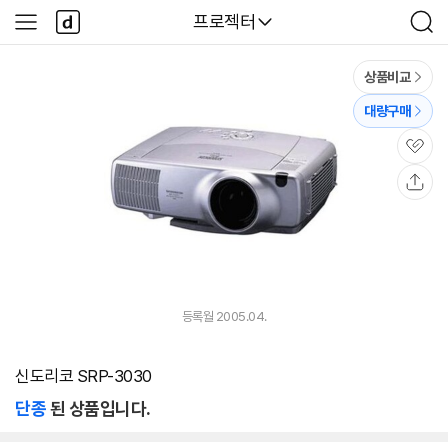
본문 바로가기
다
다나와
프로젝터
사
검
나
이
색
와
드
메
메
상품비교
인
뉴
대량구매
관
심
공
유
등록월 2005.04.
신도리코 SRP-3030
단종
된 상품입니다.