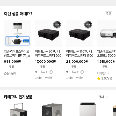
이런 상품 어때요?
광고
엡손 라이프스튜디오
이펀 EL-M907U 레
이펀 EL-M1107U 레
엡손 빔프로젝터
빔프로젝터 EF-71, 스
이저 빔프로젝터 900
이저 빔프로젝터 1100
2255U 500
탠드, 가방, APP 10만
0안시 풀HD WUXG
0안시 풀HD WUXG
UXGA
999,000
17,000,000
23,000,000
1,518,000
원
원
원
원
원 쿠폰 증정
A 강당용
A 강당용 고안시
무료
무료
무료
무료
별도 설치비
별도 설치비
엡손라운지
에이멘테크
네
강남준프로젝터
강남준프로젝터
페
리
3.67
(
3
)
별
뷰
점
수
카테고리 인기상품
전체보기