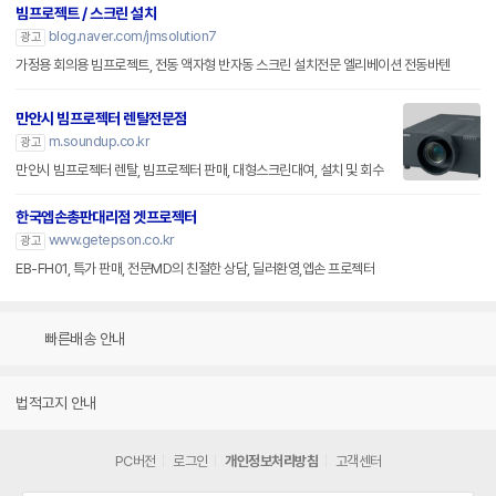
빔프로젝트 / 스크린 설치
blog.naver.com/jmsolution7
광고
가정용 회의용 빔프로젝트, 전동 액자형 반자동 스크린 설치전문 엘리베이션 전동바텐
만안시 빔프로젝터 렌탈전문점
m.soundup.co.kr
광고
만안시 빔프로젝터 렌탈, 빔프로젝터 판매, 대형스크린대여, 설치 및 회수
한국엡손총판대리점 겟프로젝터
www.getepson.co.kr
광고
EB-FH01, 특가 판매, 전문MD의 친절한 상담, 딜러환영,엡손 프로젝터
빠른배송 안내
법적고지 안내
PC버전
로그인
개인정보처리방침
고객센터