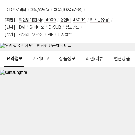
LCD프로젝터
/
회의/강당용
/
XGA(1024x768)
/
[화면]
화면밝기(안시)
:
-4000
/
명암비
:
450:1:1
/
키스톤(수동)
/
[단자]
DVI
/
S-비디오
/
D-SUB
/
컴포넌트
/
[부가]
상하좌우키스톤
/
PIP
/
디지털줌
메뉴 네비게이션
요약정보
가격비교
상품정보
의견/리뷰
연관상품