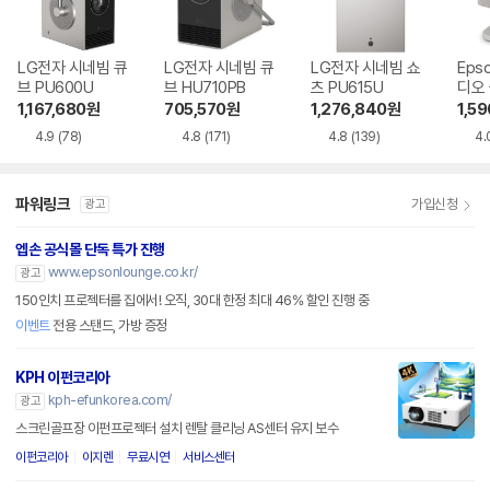
LG전자 시네빔 큐
LG전자 시네빔 큐
LG전자 시네빔 쇼
Eps
브 PU600U
브 HU710PB
츠 PU615U
디오
EF-7
1,167,680
원
705,570
원
1,276,840
원
1,5
4.9
(78)
4.8
(171)
4.8
(139)
4.
파워링크
가입신청
광고
엡손 공식몰 단독 특가 진행
www.epsonlounge.co.kr/
광고
150인치 프로젝터를 집에서! 오직, 30대 한정 최대 46% 할인 진행 중
이벤트
전용 스탠드, 가방 증정
KPH 이펀코리아
kph-efunkorea.com/
광고
스크린골프장 이펀프로젝터 설치 렌탈 클리닝 AS센터 유지 보수
이펀코리아
이지렌
무료시연
서비스센터