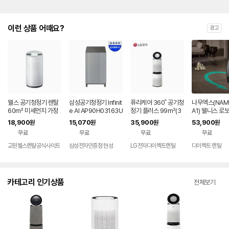
이런 상품 어때요?
광고
웰스 공기청정기 렌탈
삼성공기청정기 Infinit
퓨리케어 360˚ 공기청
나무엑스(NAM
60㎡ 미세먼지 가정
e AI AP90H03163U
정기 플러스 99㎡(3
A1) 웰니스 로
용 회사 사무실 학원 병
GD 구독 렌탈
0평) 렌탈 AS303DW
에어센서 바이
18,900
15,070
35,900
53,900
원
원
원
원
원 미세먼지 토네이도
FAM 렌탈 셀프관리 7
66.0㎡ 72
무료
무료
무료
무료
360도 AR318 셀프관
2개월약정
관리없음 SK 
리 60개월약정
공기청정기 렌탈
교원웰스렌탈공식사이트
삼성전자인증점 현성
LG전자다이렉트렌탈
다이렉트 렌탈
용 홈캠 부모님 
CTV 보안 세
피
카테고리 인기상품
전체보기