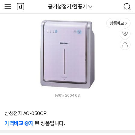
본문 바로가기
다
다나와
공기청정기/환풍기
사
검
나
이
색
와
드
메
메
상품비교
인
뉴
관
심
공
유
등록월 2004.03.
삼성전자 AC-050CP
가격비교 중지
된 상품입니다.