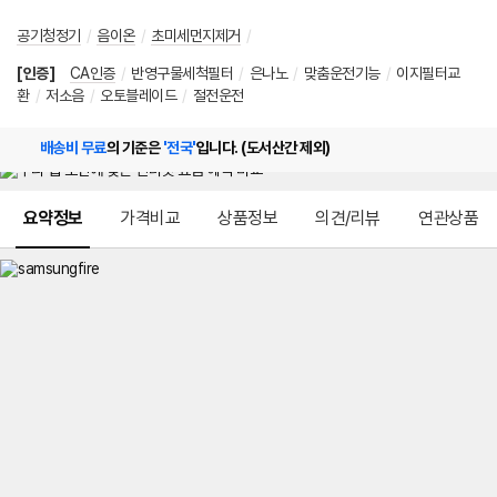
공기청정기
/
음이온
/
초미세먼지제거
/
[인증]
CA인증
/
반영구물세척필터
/
은나노
/
맞춤운전기능
/
이지필터교
환
/
저소음
/
오토블레이드
/
절전운전
배송비 무료
의 기준은
'전국'
입니다. (도서산간 제외)
메뉴 네비게이션
요약정보
가격비교
상품정보
의견/리뷰
연관상품