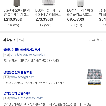
LG전자 오브제컬렉
LG전자 퓨리케어3
LG전자 퓨리케어 3
삼성
션 퓨리케어 AI 36
60˚ Hit AS156HW
60˚ 플러스 AS305
이 5
0˚ M7 AS356NS
WC
DWWA
610
1,210,090
원
273,390
원
685,570
원
364
MA
4.9
(622)
4.9
(506)
4.8
(612)
4.
파워링크
가입신청
광고
필터없는 플라즈마 공기살균기
smartstore.naver.com/klarr
광고
공기 청정과는 다른 공기 살균 솔루션을 만나보세요
생활용품 판촉물 홍보물
www.aveogift.com/
광고
생활용품 가정용품 공기청정기 문의 인쇄 제작 전문기업
공기청정기 썬헬스케어
www.sunhealthcare.co.kr
광고
공기청정기 특판! 초미세먼지 황사 악취 미세 오염물질 생활건강 헬스케어 쇼핑몰