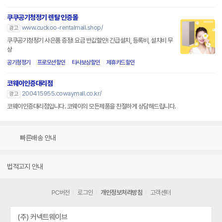
쿠쿠공기청정기 렌탈 인증몰
www.cuckoo-rentalmall.shop/
광고
쿠쿠공기청정기 사은품 증정! 요금 반값할인! 긴급설치, 등록비, 설치비 무
상
공기청정기
프로모션할인
타사보상할인
제휴카드할인
코웨이인증대리점
200415955.cowaymall.co.kr/
광고
코웨이인증대리점입니다. 코웨이의 모든제품을 친절하게 상담해드립니다.
빠른배송 안내
법적고지 안내
PC버전
로그인
개인정보처리방침
고객센터
(주) 커넥트웨이브