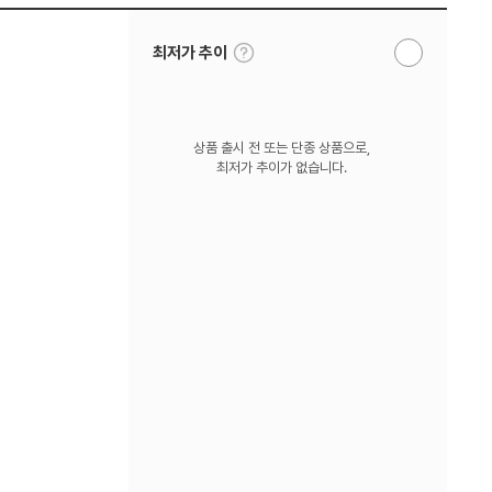
툴
최저가 추이
알
팁
림
보
받
기
기
상품 출시 전 또는 단종 상품으로,
최저가 추이가 없습니다.