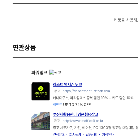
제품을 사용해
연관상품
파워링크
라스트 역시즌 위크
광고
https://department.lotteon.com
캐나다구스, 파라점퍼스 중복 할인 10% + 카드 할인 10%
이벤트
UP TO 74% OFF
부산재활용센터 양문형냉장고
광고
http://www.reoffice9.co.kr
중고 사무가구, 가전, 에어컨, PC 1300평 창고형 대형매장
견적문의
회사소개
납품사례
지점안내