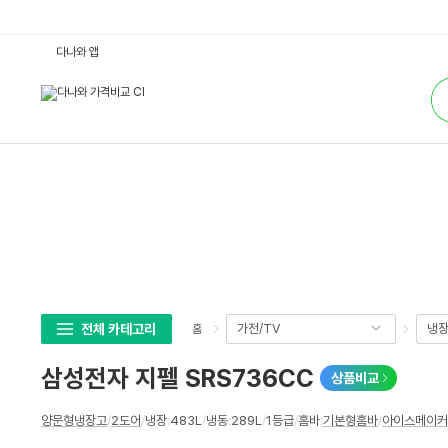
삼
다나와 앱
성
전
통
자
합
지
검
펠
색
S
R
S
7
3
6
C
C
:
다
나
와
가
격
비
전체 카테고리
가전/TV
냉장
홈
교
삼성전자 지펠 SRS736CC
상품비교
상
양문형냉장고
/
2도어
/
냉장
:
483L
/
냉동
:
289L
/
1등급
/
홈바
:
기본형홈바
/
아이스메이커
세
스