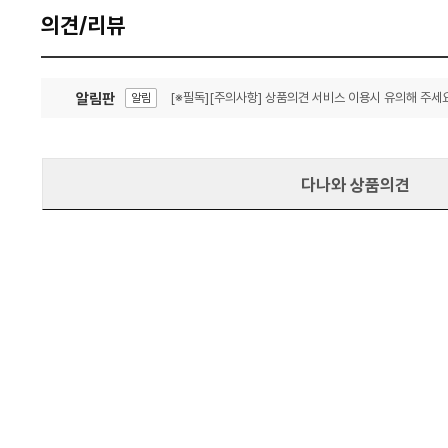
의견/리뷰
알림판
[※필독][주의사항] 상품의견 서비스 이용시 유의해 주세요
알림
잦은 오류, PC속도 잡자! PC안정화 위해 이건 꼭!
알림
다나와 상품의견