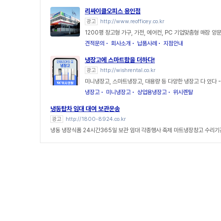
리싸이클오피스 용인점
광고
http://www.reofficey.co.kr
1200평 창고형 가구, 가전, 에어컨, PC 기업맞춤형 매장 
견적문의
회사소개
납품사례
지점안내
냉장고에 스마트함을 더하다!
광고
http://wishrental.co.kr
미니냉장고, 스마트냉장고, 대용량 등 다양한 냉장고 다 있다 
냉장고
미니냉장고
상업용냉장고
위시렌탈
냉동탑차 임대 대여 보관운송
광고
http://1800-8924.co.kr
냉동 냉장식품 24시간365일 보관 임대 각종행사 축제 마트냉장창고 수리기