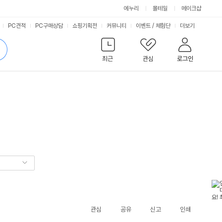
에누리
몰테일
메이크샵
서
PC견적
PC구매상담
쇼핑기획전
커뮤니티
이벤트
/
체험단
더보기
비
검
색
최근
관심
로그인
스
관심
공유
신고
인쇄