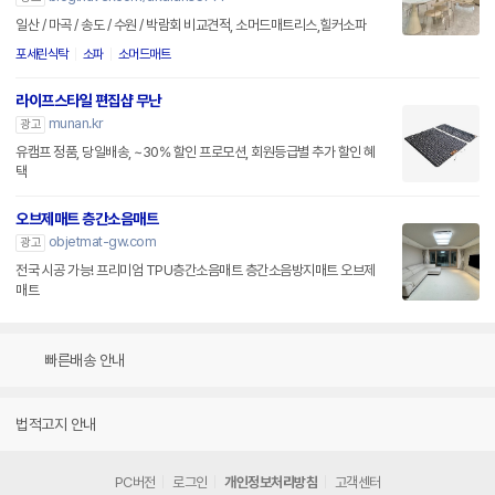
일산 / 마곡 / 송도 / 수원 / 박람회 비교견적, 소머드매트리스,힐커소파
포세린식탁
소파
소머드매트
라이프스타일 편집샵 무난
munan.kr
광고
유캠프 정품, 당일배송, ~30% 할인 프로모션, 회원등급별 추가 할인 혜
택
오브제매트 층간소음매트
objetmat-gw.com
광고
전국 시공 가능! 프리미엄 TPU층간소음매트 층간소음방지매트 오브제
매트
빠른배송 안내
법적고지 안내
PC버전
로그인
개인정보처리방침
고객센터