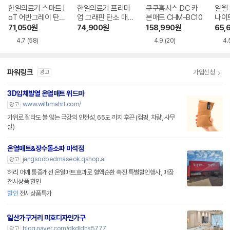
한일의료기 스마트 I
한일의료기 프리미
쿠쿠홈시스 DC 카
일월
oT 어반그레이 탄
엄 그래핀 탄소 매
본매트 CHM-BC10
나이
소매트 HL-APP
트
트
71,050
원
74,900
원
158,990
원
65,
4.7
(58)
4.9
(20)
4.
파워링크
가입신청
광고
3D입체발열 온열매트 위드마
www.withmahrt.com/
광고
가위로 잘라도 불 않는 극강의 안전성, 65도 까지 후끈 (캠핑, 차량, 사무
실)
온열매트&장수돌소파 마석점
jangsoobedmaseok.qshop.ai
광고
허리 어깨 통증개선 온열매트효과로 혈액순환 촉진 특별할인행사, 매장
전시상품 할인
할인
전시상품특가
일산가구거리 미호디자인가구
blog.naver.com/dkdldhs5777
광고