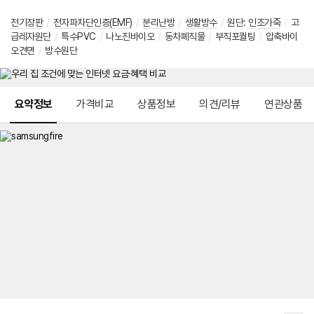
전기장판
/
전자파차단인증(EMF)
/
분리난방
/
생활방수
/
원단:
인조가죽
/
고
급레자원단
/
특수PVC
/
나노진바이오
/
동차폐직물
/
부직포퀄팅
/
압축바이
오견면
/
방수원단
메뉴 네비게이션
요약정보
가격비교
상품정보
의견/리뷰
연관상품