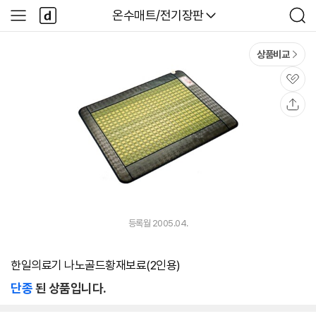
본문 바로가기
다
다나와
온수매트/전기장판
사
검
나
이
색
와
드
메
메
상품비교
인
뉴
관
심
공
유
등록월 2005.04.
한일의료기 나노골드황재보료(2인용)
단종
된 상품입니다.