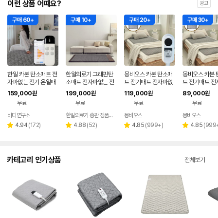
이런 상품 어때요?
광고
구매 60+
구매 10+
구매 20+
구매 30+
한일 카본 탄소매트 전
한일의료기 그래핀탄
몽비오스 카본 탄소매
몽비오스 카본 
자파없는 전기 온열매
소매트 전자파없는 전
트 전기매트 전자파없
트 전기매트 전
트 장판 2인용 1인용 S
기장판 온열매트 싱글
는 그래핀 온열매트 침
는 그래핀 온열
159,000
199,000
119,000
89,000
원
원
원
원
S 그레이
1인용 분리난방
대 전기장판 킹(분리난
대 전기장판 퀸, 
무료
무료
무료
무료
방), 160x200cm, 연
200cm, 연그
그레이
바디연구소
한일의료기 총판 정품스토어
몽비오스
몽비오스
리
리
리
리
4.94
(
172
)
4.88
(
52
)
4.85
(
999+
)
4.85
(
999
별
별
별
별
뷰
뷰
뷰
뷰
점
점
점
점
수
수
수
수
카테고리 인기상품
전체보기