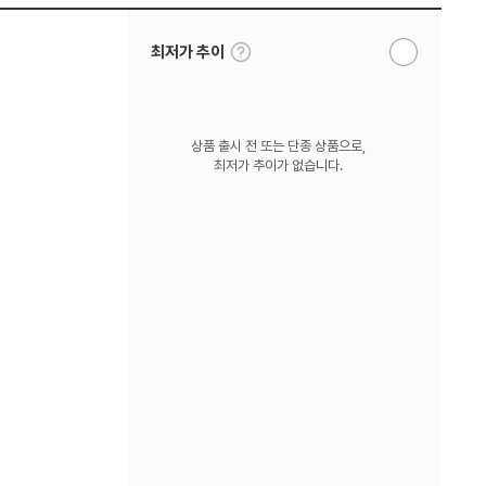
툴
최저가 추이
알
팁
림
보
받
기
기
상품 출시 전 또는 단종 상품으로,
최저가 추이가 없습니다.