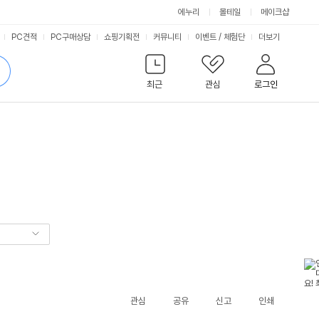
에누리
몰테일
메이크샵
서
PC견적
PC구매상담
쇼핑기획전
커뮤니티
이벤트
/
체험단
더보기
비
검
색
최근
관심
로그인
스
관심
공유
신고
인쇄