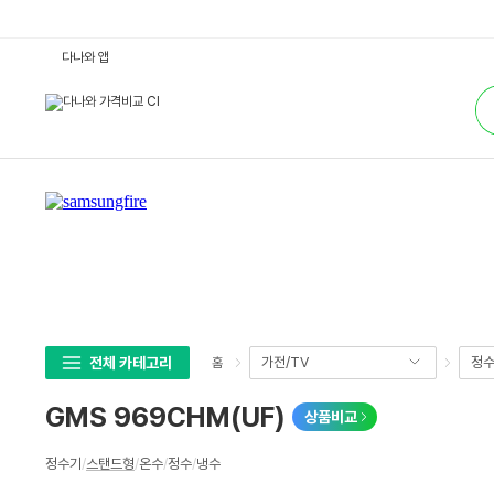
G
다나와 앱
M
S
통
9
합
6
검
9
색
C
H
M
(U
F)
:
다
나
와
가
격
비
교
전체 카테고리
가전/TV
정수
홈
GMS 969CHM(UF)
상품비교
상
정수기
/
스탠드형
/
온수
/
정수
/
냉수
세
스