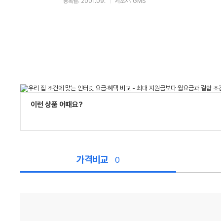
등록월: 2001.09.
제조사: GMS
이런 상품 어때요?
가격비교
0
가
격
비
교