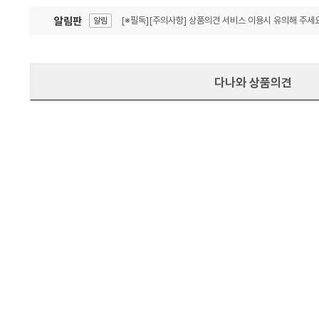
알림판
[※필독][주의사항] 상품의견 서비스 이용시 유의해 주세요
알림
잦은 오류, PC속도 잡자! PC안정화 위해 이건 꼭!
알림
다나와 상품의견