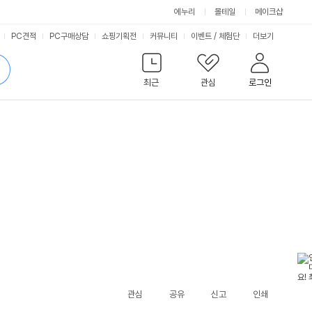
에누리
몰테일
메이크샵
서
PC견적
PC구매상담
쇼핑기획전
커뮤니티
이벤트
/
체험단
더보기
비
검
색
최근
관심
로그인
스
관심
공유
신고
인쇄