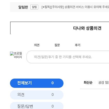
알림판
[※필독][주의사항] 상품의견 서비스 이용시 유의해 주세요
알림
잦은 오류, PC속도 잡자! PC안정화 위해 이건 꼭!
알림
다나와 상품의견
의견
질문
후기
전체보기
최신순
공감 많
0
의견
0
질문/답변
0