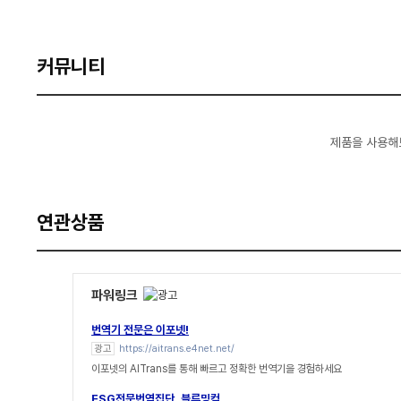
커뮤니티
제품을 사용해
연관상품
파워링크
번역기 전문은 이포넷!
광고
https://aitrans.e4net.net/
이포넷의 AITrans를 통해 빠르고 정확한 번역기을 경험하세요
ESG전문번역집단, 블루밍컴