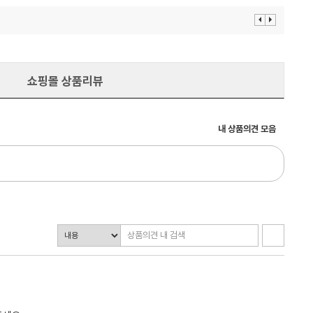
이
다
전
음
보
보
기
기
쇼핑몰 상품리뷰
내 상품의견 모음