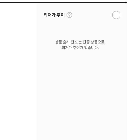
툴
최저가 추이
알
팁
림
보
받
기
기
상품 출시 전 또는 단종 상품으로,
최저가 추이가 없습니다.