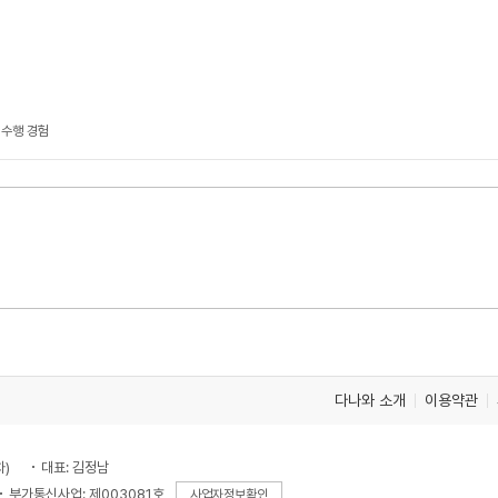
 수행 경험
다나와 소개
이용약관
차)
대표: 김정남
부가통신사업: 제003081호
사업자정보확인