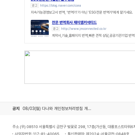
광고
https://blog.naver.com/ccea
지속가능경영보고서 번역, '번역가'가 아닌 'ESG전문 번역가'에게 맡기세요.
전문 번역회사 제이엠커넥티드
광고
http://www.jmconnected.co.kr
계약서,기술,홈페이지 번역,빠른 견적 상담,공공기관기업 번역
공지
08/03(월) 다나와 개인정보처리방침 개정 안내
주소 (우) 08510 서울특별시 금천구 벚꽃로 298, 17층(가산동, 대륭포스트타워6
사업자번호: 117-81-40065
통신판매업: 제2024-서울금천-0848호