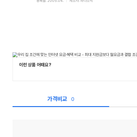
등록월: 2005.04.
제조사: 파나소닉
이런 상품 어때요?
가격비교
0
가
격
비
교