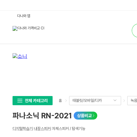
파
다나와 앱
나
소
통
닉
합
R
검
N
색
-
2
0
2
1
:
다
나
와
가
격
비
교
전체 카테고리
태블릿/모바일/디카
녹음
홈
파나소닉 RN-2021
상품비교
상
디지털학습기
/
내장스피커
/
자체스피커 / 탐색기능
세
스