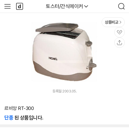
본문 바로가기
다
다나와
토스터/간식메이커
사
검
나
이
색
와
드
메
메
상품비교
인
뉴
관
심
공
유
등록월 2003.05.
르비앙 RT-300
단종
된 상품입니다.