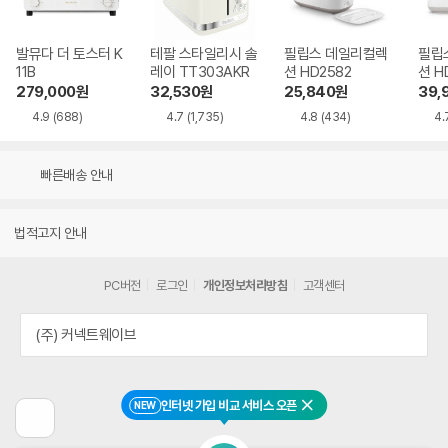
발뮤다 더 토스터 K
테팔 스타일리시 솔
필립스 데일리컬렉
필립
11B
레이 TT303AKR
션 HD2582
션 H
279,000
원
32,530
원
25,840
원
39,
4.9
(688)
4.7
(1,735)
4.8
(434)
4.
빠른배송 안내
법적고지 안내
PC버전
로그인
개인정보처리방침
고객센터
(주) 커넥트웨이브
인터넷 가입 비교 서비스 오픈
NEW
닫기
이
전