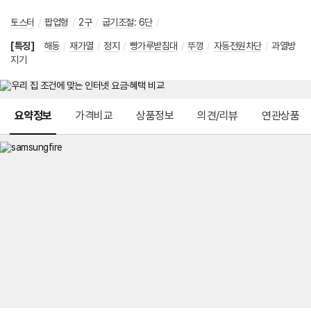
토스터
/
팝업형
/
2구
/
굽기조절
:
6단
/
[특징]
해동
/
재가열
/
정지
/
빵가루받침대
/
뚜껑
/
자동전원차단
/
과열방
지기
메뉴 네비게이션
요약정보
가격비교
상품정보
의견/리뷰
연관상품