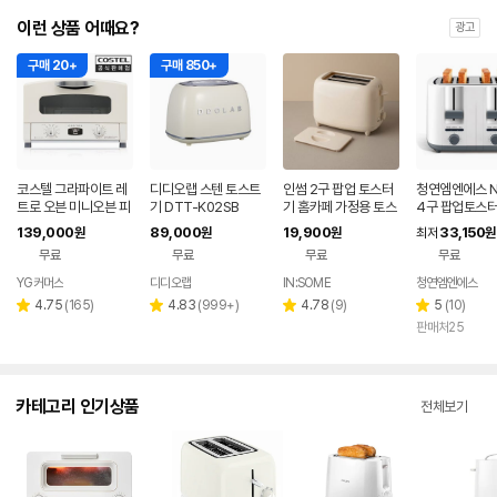
이런 상품 어때요?
광고
구매 20+
구매 850+
코스텔 그라파이트 레
디디오랩 스텐 토스트
인썸 2구 팝업 토스터
청연엠엔에스 N
트로 오븐 미니오븐 피
기 DTT-K02SB
기 홈카페 가정용 토스
4구 팝업토스터
자 화덕 토스터 CRT-1
트기
200-TST4
139,000
89,000
19,900
33,150
원
원
원
최저
원
53SAWT 크림 화이
무료
무료
무료
무료
트
YG커머스
디디오랩
IN:SOME
청연엠엔에스
네이버
페이
리
리
리
리
4.75
(
165
)
4.83
(
999+
)
4.78
(
9
)
5
(
10
)
별
별
별
별
뷰
뷰
뷰
뷰
판매처25
점
점
점
점
수
수
수
수
카테고리 인기상품
전체보기