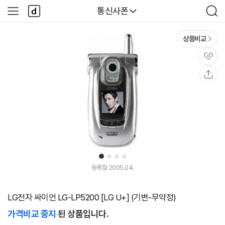
본문 바로가기
다
다나와
통신사폰
사
검
나
이
색
와
드
메
메
상품비교
인
뉴
관
심
공
유
1
2
3
4
등록월 2005.04.
LG전자 싸이언 LG-LP5200 [LG U+] (기변-무약정)
가격비교 중지
된 상품입니다.