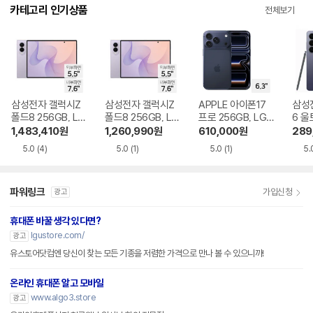
다.
카테고리 인기상품
전체보기
삼성전자 갤럭시Z
삼성전자 갤럭시Z
APPLE 아이폰17
삼성
폴드8 256GB, LG
폴드8 256GB, LG
프로 256GB, LG U
6 울
U+ 기기변경 완납
U+ 번호이동 완납
+ 번호이동 완납
LG 
1,483,410
원
1,260,990
원
610,000
원
289
납
5.0
(4)
5.0
(1)
5.0
(1)
5.
파워링크
가입신청
광고
휴대폰 바꿀 생각 있다면?
lgustore.com/
광고
유스토어닷컴엔 당신이 찾는 모든 기종을 저렴한 가격으로 만나 볼 수 있으니까!
온라인 휴대폰 알고 모바일
www.algo3.store
광고