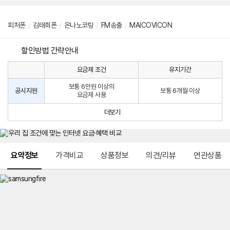
피처폰
/
김태희폰
/
은나노코팅
/
FM송출
/
MAICOVICON
할인방법 간략안내
요금제 조건
유지기간
통
통
신
보통 6만원 이상의
사
신
공시지원
보통 6개월 이상
요금제 사용
할
사
인
공
더보기
방
시
법
지
원
및
메뉴 네비게이션
선
요약정보
가격비교
상품정보
의견/리뷰
연관상품
택
약
정
주
적
용
요
금