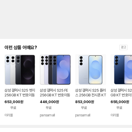
제
안
내
및
유
지
해
야
되
는
이런 상품 어때요?
광고
대
략
적
인
기
간
을
안
내
삼성 갤럭시 S25 엣지
삼성 갤럭시 S25 FE
삼성 갤럭시 S25 플러
삼성 갤럭시 S2
를
256GB KT 번호이동
256GB KT 번호이동
스 256GB 전시폰 KT
GB KT 번호이
완납 80요금제
공시지원 완납
번호이동 완납 90요금
80요금제
나
653,000
446,000
853,000
655,000
원
원
원
원
제
타
무료
무료
무료
무료
내
는
아라몰
pansamall
pansamall
아라몰
표
입
니