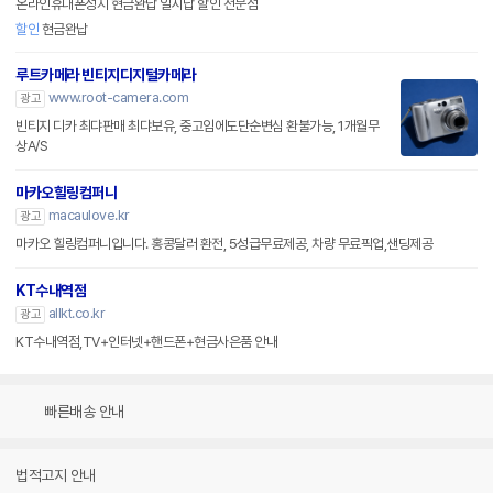
온라인휴대폰성지 현금완납 일시납 할인 전문점
할인
현금완납
루트카메라 빈티지디지털카메라
www.root-camera.com
광고
빈티지 디카 최댜판매 최댜보유, 중고임에도단순변심 환불가능, 1개월무
상A/S
마카오힐링컴퍼니
macaulove.kr
광고
마카오 힐링컴퍼니입니다. 홍콩달러 환전, 5성급무료제공, 차량 무료픽업,샌딩제공
KT수내역점
allkt.co.kr
광고
KT수내역점,TV+인터넷+핸드폰+현금사은품 안내
빠른배송 안내
법적고지 안내